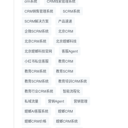
crm系统
CRM线索管理系统
营成本
CRM销售管理系统
SCRM系统
SCRM系统企微版 适配
2026.7.14
SCRM解决方案
企业微信 私域用户精细
产品速递
化管理
企微SCRM系统
北京CRM
教育CRM系统怎么选？
2026.7.10
北京CRM系统
北京螳螂科技
螳螂教育CRM助力教培
机构精细化运营
北京螳螂科技官网
客服Agent
小红书私信客服
教育CRM
教育CRM系统
教育SCRM
教育SCRM系统
教育培训CRM系统
教育行业CRM系统
智能流程化
私域流量
营销Agent
营销管理
螳螂AI客服系统
螳螂CRM
螳螂CRM价格
螳螂CRM系统