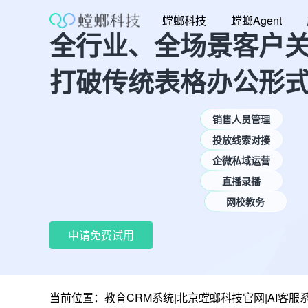
跳
螳螂科技
螳螂Agent
至
全行业、全场景客户
内
容
打破传统表格办公形
销售人员管理
投放线索对接
企微私域运营
直播录播
网校教务
申请免费试用
当前位置：
教育CRM系统|北京螳螂科技官网|AI客服