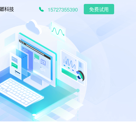
15727355390
螂科技
免费试用