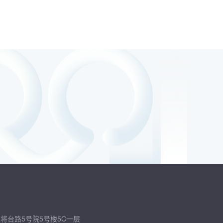
将台路5号院5号楼5C一层