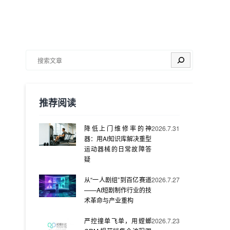
搜索
推荐阅读
降低上门维修率的神
2026.7.31
器：用AI知识库解决重型
运动器械的日常故障答
疑
从“一人剧组”到百亿赛道
2026.7.27
——AI短剧制作行业的技
术革命与产业重构
严控撞单飞单，用螳螂
2026.7.23