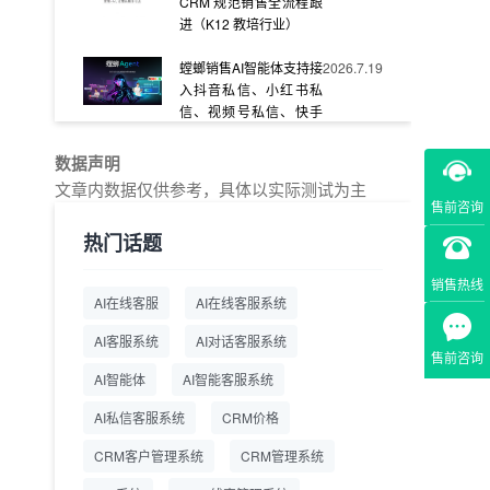
CRM 规范销售全流程跟
进（K12 教培行业）
螳螂销售AI智能体支持接
2026.7.19
入抖音私信、小红书私
信、视频号私信、快手
私信、企业官网等
数据声明
教育AI在线客服怎么选？
2026.7.17
文章内数据仅供参考，具体以实际测试为主
螳螂系统专为K12/职业
售前咨询
教育/素质教育定制，获
热门话题
客+服务+转化一体化
销售热线
从线索清洗到预约成
2026.7.16
AI在线客服
AI在线客服系统
交：螳螂科技销售AI智能
体覆盖售前全流程
AI客服系统
AI对话客服系统
售前咨询
一站式SCRM系统企微
2026.7.14
AI智能体
AI智能客服系统
解决方案 打通私域营销
AI私信客服系统
全流程
CRM价格
CRM客户管理系统
CRM管理系统
商用SCRM系统企微工
2026.7.14
具 自动拓客运维 降低运