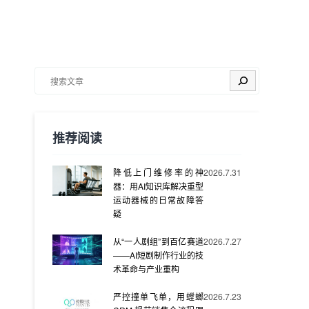
搜索
推荐阅读
降低上门维修率的神
2026.7.31
器：用AI知识库解决重型
运动器械的日常故障答
疑
从“一人剧组”到百亿赛道
2026.7.27
——AI短剧制作行业的技
术革命与产业重构
严控撞单飞单，用螳螂
2026.7.23