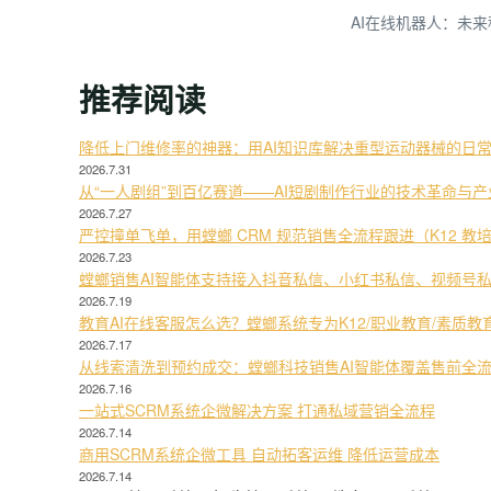
AI在线机器人：未来
推荐阅读
降低上门维修率的神器：用AI知识库解决重型运动器械的日
2026.7.31
从“一人剧组”到百亿赛道——AI短剧制作行业的技术革命与
2026.7.27
严控撞单飞单，用螳螂 CRM 规范销售全流程跟进（K12 教
2026.7.23
螳螂销售AI智能体支持接入抖音私信、小红书私信、视频号
2026.7.19
教育AI在线客服怎么选？螳螂系统专为K12/职业教育/素质
2026.7.17
从线索清洗到预约成交：螳螂科技销售AI智能体覆盖售前全
2026.7.16
一站式SCRM系统企微解决方案 打通私域营销全流程
2026.7.14
商用SCRM系统企微工具 自动拓客运维 降低运营成本
2026.7.14