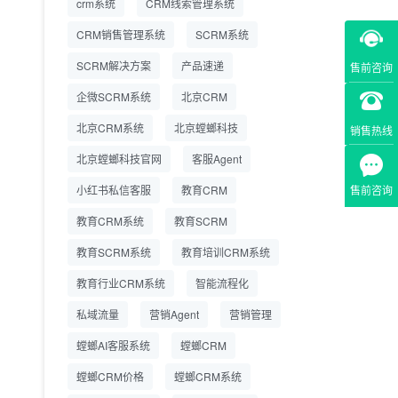
crm系统
CRM线索管理系统
营成本
CRM销售管理系统
SCRM系统
SCRM系统企微版 适配
2026.7.14
SCRM解决方案
企业微信 私域用户精细
产品速递
售前咨询
化管理
企微SCRM系统
北京CRM
教育CRM系统怎么选？
2026.7.10
北京CRM系统
北京螳螂科技
销售热线
螳螂教育CRM助力教培
机构精细化运营
北京螳螂科技官网
客服Agent
售前咨询
小红书私信客服
教育CRM
教育CRM系统
教育SCRM
教育SCRM系统
教育培训CRM系统
教育行业CRM系统
智能流程化
私域流量
营销Agent
营销管理
螳螂AI客服系统
螳螂CRM
螳螂CRM价格
螳螂CRM系统