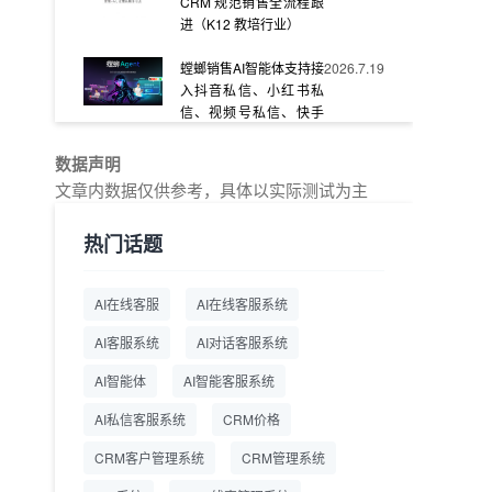
CRM 规范销售全流程跟
进（K12 教培行业）
螳螂销售AI智能体支持接
2026.7.19
入抖音私信、小红书私
信、视频号私信、快手
私信、企业官网等
数据声明
教育AI在线客服怎么选？
2026.7.17
文章内数据仅供参考，具体以实际测试为主
螳螂系统专为K12/职业
教育/素质教育定制，获
热门话题
客+服务+转化一体化
从线索清洗到预约成
2026.7.16
AI在线客服
AI在线客服系统
交：螳螂科技销售AI智能
体覆盖售前全流程
AI客服系统
AI对话客服系统
一站式SCRM系统企微
2026.7.14
AI智能体
AI智能客服系统
解决方案 打通私域营销
AI私信客服系统
全流程
CRM价格
CRM客户管理系统
CRM管理系统
商用SCRM系统企微工
2026.7.14
具 自动拓客运维 降低运