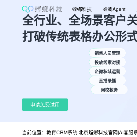
跳
螳螂科技
螳螂Agent
至
全行业、全场景客户
内
容
打破传统表格办公形
销售人员管理
投放线索对接
企微私域运营
直播录播
网校教务
申请免费试用
当前位置：
教育CRM系统|北京螳螂科技官网|AI客服