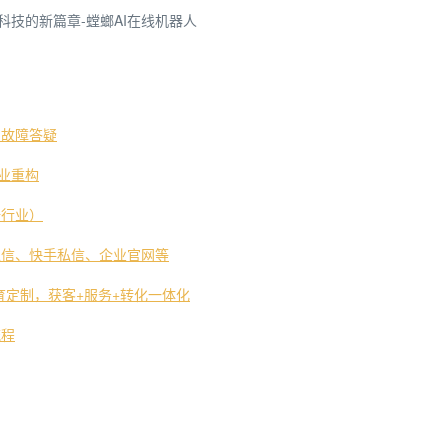
科技的新篇章-螳螂AI在线机器人
常故障答疑
产业重构
培行业）
私信、快手私信、企业官网等
教育定制，获客+服务+转化一体化
流程