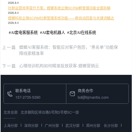
2026.8.4
社群运营效率提升方案，螳螂系统企微SCRM群管理功能全面拆解
2026.8.4
螳螂科技企微SCRM社群管理系统功能——群自动回复与关键词触达
2026.8.4
#
AI套电客服系统
#
AI套电机器人
#
北京AI在线系统
上一篇
螳螂AI客服系统：智能应对客户抱怨，“黑名单”功能保
障线索精准率
下一篇
心理培训机构如何精准投放获客-螳螂营销云
联系电话
商务合作
157-2735-5390
bd@bjmantis.com
北京总部
北京朝阳区将台路5号院5号楼5C一层
上海分部
深圳分部
广州分部
武汉分部
郑州分部
长沙分部