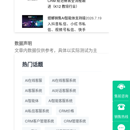
CRM 规范销售全流程跟
进（K12 教培行业）
螳螂销售AI智能体支持接
2026.7.19
入抖音私信、小红书私
信、视频号私信、快手
私信、企业官网等
数据声明
教育AI在线客服怎么选？
2026.7.17
文章内数据仅供参考，具体以实际测试为主
螳螂系统专为K12/职业
教育/素质教育定制，获
热门话题
客+服务+转化一体化
从线索清洗到预约成
2026.7.16
AI在线客服
AI在线客服系统
交：螳螂科技销售AI智能
体覆盖售前全流程
AI客服系统
AI对话客服系统
售前咨询
一站式SCRM系统企微
2026.7.14
AI智能体
AI智能客服系统
解决方案 打通私域营销
AI私信客服系统
全流程
CRM价格
销售热线
CRM客户管理系统
CRM管理系统
商用SCRM系统企微工
2026.7.14
具 自动拓客运维 降低运