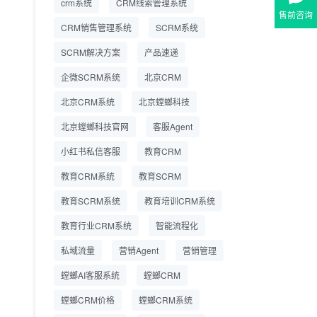
crm系统
CRM线索管理系统
营成本
售前咨询
CRM销售管理系统
SCRM系统
SCRM系统企微版 适配
2026.7.14
SCRM解决方案
企业微信 私域用户精细
产品速递
化管理
企微SCRM系统
北京CRM
教育CRM系统怎么选？
2026.7.10
北京CRM系统
北京螳螂科技
螳螂教育CRM助力教培
机构精细化运营
北京螳螂科技官网
客服Agent
小红书私信客服
教育CRM
教育CRM系统
教育SCRM
教育SCRM系统
教育培训CRM系统
教育行业CRM系统
智能流程化
私域流量
营销Agent
营销管理
螳螂AI客服系统
螳螂CRM
螳螂CRM价格
螳螂CRM系统