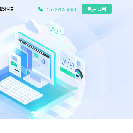
15727355390
螂科技
免费试用