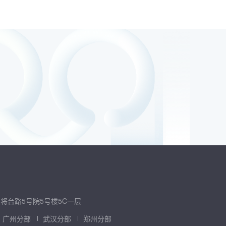
将台路5号院5号楼5C一层
广州分部
武汉分部
郑州分部