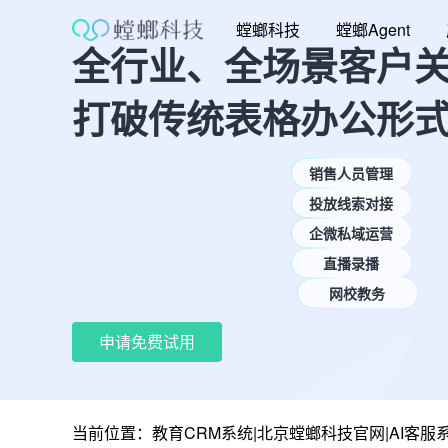
跳
螳螂科技
螳螂Agent
至
全行业、全场景客户
内
容
打破传统表格办公形
销售人员管理
投放线索对接
企微私域运营
直播录播
网校教务
申请免费试用
当前位置：
教育CRM系统|北京螳螂科技官网|AI客服