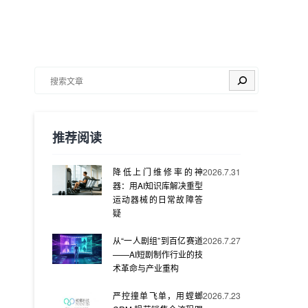
搜索
推荐阅读
降低上门维修率的神
2026.7.31
器：用AI知识库解决重型
运动器械的日常故障答
疑
从“一人剧组”到百亿赛道
2026.7.27
——AI短剧制作行业的技
术革命与产业重构
严控撞单飞单，用螳螂
2026.7.23