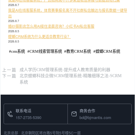
2026.8.7
我是AI在线客服系统，体育赛事报名离不开社群私信触达与报名数据一键导
出
2026.8.7
婚纱摄影店怎么用AI接住凌晨咨询？小红书AI私信客服
2026.8.5
螳螂CRM系统为什么更适合教育行业？
2026.8.5
#
crm系统
#
CRM线索管理系统
#
教育CRM系统
#
螳螂CRM系统
上一篇
成人学历CRM管理系统-提升成人教育质量的利器
下一篇
北京螳螂科技企微SCRM管理系统-精雕细琢之法-SCRM
系统
联系电话
商务合作
157-2735-5390
bd@bjmantis.com
北京总部
北京朝阳区将台路5号院5号楼5C一层