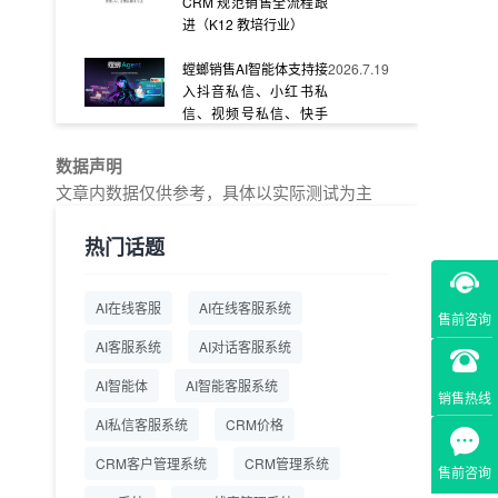
CRM 规范销售全流程跟
进（K12 教培行业）
螳螂销售AI智能体支持接
2026.7.19
入抖音私信、小红书私
信、视频号私信、快手
私信、企业官网等
数据声明
教育AI在线客服怎么选？
2026.7.17
文章内数据仅供参考，具体以实际测试为主
螳螂系统专为K12/职业
教育/素质教育定制，获
热门话题
客+服务+转化一体化
从线索清洗到预约成
2026.7.16
AI在线客服
AI在线客服系统
交：螳螂科技销售AI智能
售前咨询
体覆盖售前全流程
AI客服系统
AI对话客服系统
一站式SCRM系统企微
2026.7.14
AI智能体
AI智能客服系统
销售热线
解决方案 打通私域营销
AI私信客服系统
全流程
CRM价格
CRM客户管理系统
CRM管理系统
商用SCRM系统企微工
2026.7.14
售前咨询
具 自动拓客运维 降低运