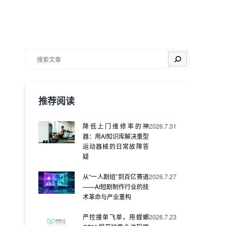
搜索
推荐阅读
降低上门维修率的神
2026.7.31
器：用AI知识库解决重型
运动器械的日常故障答
疑
从“一人剧组”到百亿赛道
2026.7.27
——AI短剧制作行业的技
术革命与产业重构
严控撞单飞单，用螳螂
2026.7.23