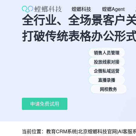
跳
螳螂科技
螳螂Agent
至
全行业、全场景客户
内
容
打破传统表格办公形
销售人员管理
投放线索对接
企微私域运营
直播录播
网校教务
申请免费试用
当前位置：
教育CRM系统|北京螳螂科技官网|AI客服