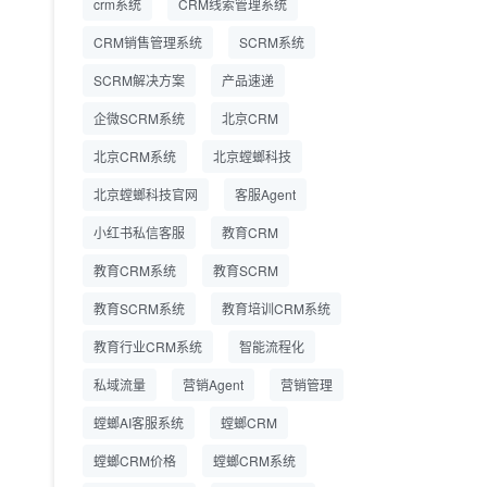
crm系统
CRM线索管理系统
营成本
CRM销售管理系统
SCRM系统
SCRM系统企微版 适配
2026.7.14
SCRM解决方案
企业微信 私域用户精细
产品速递
化管理
企微SCRM系统
北京CRM
教育CRM系统怎么选？
2026.7.10
北京CRM系统
北京螳螂科技
螳螂教育CRM助力教培
机构精细化运营
北京螳螂科技官网
客服Agent
小红书私信客服
教育CRM
教育CRM系统
教育SCRM
教育SCRM系统
教育培训CRM系统
教育行业CRM系统
智能流程化
私域流量
营销Agent
营销管理
螳螂AI客服系统
螳螂CRM
螳螂CRM价格
螳螂CRM系统