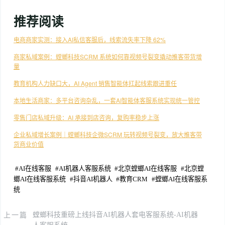
推荐阅读
电商商家实测：接入AI私信客服后，线索流失率下降 62%
商家私域案例：螳螂科技SCRM 系统如何靠视频号裂变撬动推客带货增
量
教育机构人力缺口大，AI Agent 销售智能体扛起线索跟进重任
本地生活商家：多平台咨询杂乱，一套AI智能体客服系统实现统一管控
零售门店私域升级：AI 承接到店咨询，复购率稳步上涨
企业私域增长案例｜螳螂科技企微SCRM 玩转视频号裂变，放大推客带
货商业价值
#
AI在线客服
#
AI机器人客服系统
#
北京螳螂AI在线客服
#
北京螳
螂AI在线客服系统
#
抖音AI机器人
#
教育CRM
#
螳螂AI在线客服系
统
上一篇
螳螂科技重磅上线抖音AI机器人套电客服系统-AI机器