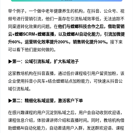
举个例子，一个做中老年健康养生的机构，在抖音、公众号、视
频号进行营销引流，他们一直存在引流私域效率低，无法追踪不
同渠道转化效果的问题。在
他们与螳螂科技合作之后，借助营销
云+螳螂SCRM+螳螂直播，以及螳螂AI自动化能力，引流加微提
升60%，运营转化效率提升200%，销售转化提升30%。
接下来
可以看下他们是如何做的。
▶第一：公域引流私域，扩大私域池子
这家教培机构在抖音直播，通过低价课程吸引用户留资加粉，该
企业使用抖音小风车+结合螳螂站点加粉能力，可快速从抖音公
域引流私域。
▶第二：精细化私域运营，激活客户下单
在感兴趣课程的用户沉淀到私域之后，用户会自动收到欢迎语，
课程信息介绍，体验课讲师介绍和直播时间。同时，教培机构借
助螳螂AI自动化能力，自动邀请用户入群，发送群欢迎语、课程