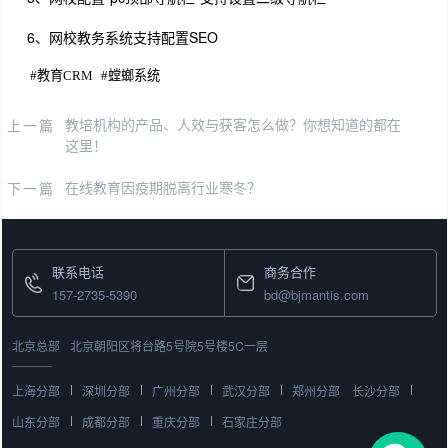
6、网校教务系统支持配置SEO
#
教育CRM
#
螳螂系统
上一篇
教培机构的产品、人效与获客怎么做？你想知道的都在
这里！
下一篇
在线教育因疫期脱离行业寒冬？
联系电话
商务合作
157-2735-5390
bd@bjmantis.com
北京总部
北京朝阳区将台路5号院5号楼5C一层
上海分部
深圳分部
广州分部
武汉分部
郑州分部
长沙分部
山东分部
成都分部
重庆分部
石家庄分部