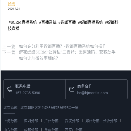
掉线
2026.7.31
#
SCRM直播系统
#
直播系统
#
螳螂直播
#
螳螂直播系统
#
螳螂科
技直播
上一篇
如何充分利用螳螂直播？-螳螂直播系统如何操作
下一篇
解密螳螂SCRM“公转私”三板斧：渠道活码、获客助手
如何让加微效率翻倍？
联系电话
商务合作
157-2735-5390
bd@bjmantis.com
北京总部
北京朝阳区将台路5号院5号楼5C一层
上海分部
深圳分部
广州分部
武汉分部
郑州分部
长沙分部
山东分部
成都分部
重庆分部
石家庄分部