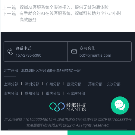
上一篇
螳螂AI客服系统全渠道接入，提供无缝沟通体验
下一篇
有手就会的AI在线客服系统，螳螂科技助力企业24小时
高效服务
联系电话
商务合作
157-2735-5390
bd@bjmantis.com
北京总部
北京朝阳区将台路5号院5号楼5C一层
上海分部
深圳分部
广州分部
武汉分部
郑州分部
长沙分部
山东分部
成都分部
重庆分部
石家庄分部
京公网安备 11010502048015号
增值电信业务经营许可证
京ICP备17003386号
北京螳螂科技有限公司 2022 © All Rights Reserved.