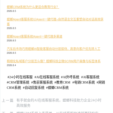
螳螂CRM系统为什么更适合教育行业？
2026.8.5
螳螂Agent客服系统以Agent一键代理+自然语言交互重塑自动对话高效获
客
2026.8.5
螳螂Agent客服系统Agent一键代理多渠道
2026.8.5
汽车后市场巧用螳螂AI智能客服自动分层接待，高意向客户优先转人工
2026.8.5
精细化私域客户分层怎么做？螳螂科技企微SCRM用户画像与标签体系
2026.8.4
#
24小时在线客服
#
AI在线客服系统
#
AI外呼系统
#
AI客服系统
#
CRM管理系统
#
售前客服系统
#
教育CRM
#
电销CRM系统
#
网销
CRM系统
#
自动回复系统
#
螳螂CRM系统
上一篇
有手就会的AI在线客服系统，螳螂科技助力企业24小时
高效服务