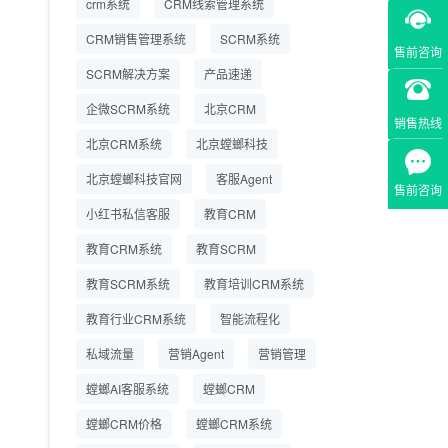
crm系统
CRM线索管理系统
营成本
CRM销售管理系统
SCRM系统
售前咨询
SCRM系统企微版 适配
2026.7.14
SCRM解决方案
企业微信 私域用户精细
产品速递
化管理
企微SCRM系统
北京CRM
销售热线
教育CRM系统怎么选？
2026.7.10
北京CRM系统
北京螳螂科技
螳螂教育CRM助力教培
机构精细化运营
北京螳螂科技官网
客服Agent
售前咨询
小红书私信客服
教育CRM
教育CRM系统
教育SCRM
教育SCRM系统
教育培训CRM系统
教育行业CRM系统
智能流程化
私域流量
营销Agent
营销管理
螳螂AI客服系统
螳螂CRM
螳螂CRM价格
螳螂CRM系统