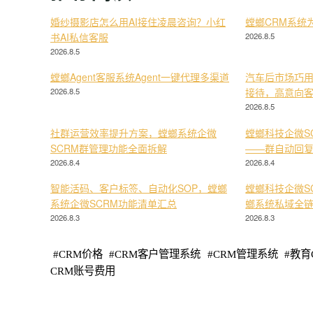
婚纱摄影店怎么用AI接住凌晨咨询？小红
螳螂CRM系统
书AI私信客服
2026.8.5
2026.8.5
螳螂Agent客服系统Agent一键代理多渠道
汽车后市场巧用
2026.8.5
接待，高意向
2026.8.5
社群运营效率提升方案，螳螂系统企微
螳螂科技企微S
SCRM群管理功能全面拆解
——群自动回
2026.8.4
2026.8.4
智能活码、客户标签、自动化SOP，螳螂
螳螂科技企微S
系统企微SCRM功能清单汇总
螂系统私域全
2026.8.3
2026.8.3
#
CRM价格
#
CRM客户管理系统
#
CRM管理系统
#
教育
CRM账号费用