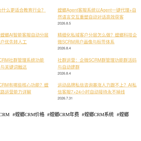
为什么更适合教育行业？
螳螂Agent客服系统以Agent一键代理+自
然语言交互重塑自动对话高效获客
2026.8.5
螳螂AI智能客服自动分层
精细化私域客户分层怎么做？螳螂科技企
客户优先转人工
微SCRM用户画像与标签体系
2026.8.4
CRM社群管理系统功能
社群运营：企微SCRM群管理功能群活码
复与关键词触达
与自动建群
2026.8.4
CRM有哪些核心功能？螳
运动品牌私信咨询暴涨人力跟不上？AI私
链路运营能力详解
信客服7×24小时自动接待永不掉线
2026.7.31
CRM
#
螳螂CRM价格
#
螳螂CRM年费
#
螳螂CRM系统
#
螳螂