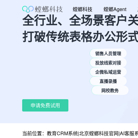
跳
螳螂科技
螳螂Agent
至
全行业、全场景客户
内
容
打破传统表格办公形
销售人员管理
投放线索对接
企微私域运营
直播录播
网校教务
申请免费试用
当前位置：
教育CRM系统|北京螳螂科技官网|AI客服