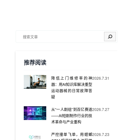
搜索
推荐阅读
降低上门维修率的神
2026.7.31
器：用AI知识库解决重型
运动器械的日常故障答
疑
从“一人剧组”到百亿赛道
2026.7.27
——AI短剧制作行业的技
术革命与产业重构
严控撞单飞单，用螳螂
2026.7.23