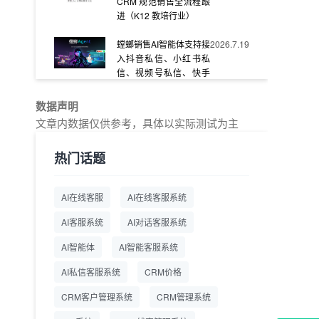
CRM 规范销售全流程跟
进（K12 教培行业）
螳螂销售AI智能体支持接
2026.7.19
入抖音私信、小红书私
信、视频号私信、快手
私信、企业官网等
数据声明
教育AI在线客服怎么选？
2026.7.17
文章内数据仅供参考，具体以实际测试为主
螳螂系统专为K12/职业
教育/素质教育定制，获
热门话题
客+服务+转化一体化
从线索清洗到预约成
2026.7.16
AI在线客服
AI在线客服系统
交：螳螂科技销售AI智能
体覆盖售前全流程
AI客服系统
AI对话客服系统
一站式SCRM系统企微
2026.7.14
AI智能体
AI智能客服系统
解决方案 打通私域营销
AI私信客服系统
全流程
CRM价格
CRM客户管理系统
CRM管理系统
商用SCRM系统企微工
2026.7.14
具 自动拓客运维 降低运