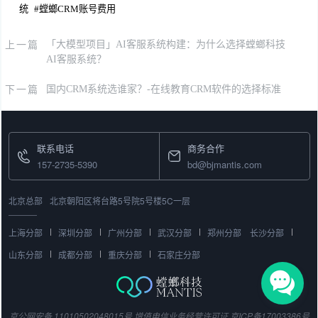
统
#
螳螂CRM账号费用
上一篇
「大模型项目」AI客服系统构建：为什么选择螳螂科技
AI客服系统？
下一篇
国内CRM系统选谁家？-在线教育CRM软件的选择标准
联系电话
商务合作
157-2735-5390
bd@bjmantis.com
北京总部
北京朝阳区将台路5号院5号楼5C一层
上海分部
深圳分部
广州分部
武汉分部
郑州分部
长沙分部
山东分部
成都分部
重庆分部
石家庄分部
京公网安备 11010502048015号
增值电信业务经营许可证
京ICP备17003386号