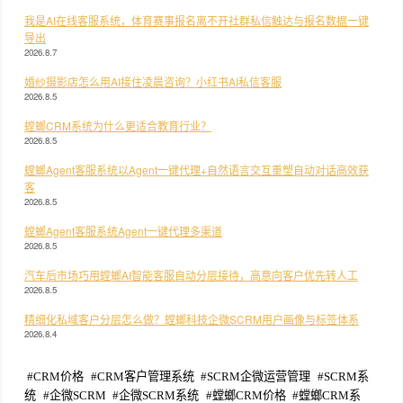
我是AI在线客服系统，体育赛事报名离不开社群私信触达与报名数据一键
导出
2026.8.7
婚纱摄影店怎么用AI接住凌晨咨询？小红书AI私信客服
2026.8.5
螳螂CRM系统为什么更适合教育行业？
2026.8.5
螳螂Agent客服系统以Agent一键代理+自然语言交互重塑自动对话高效获
客
2026.8.5
螳螂Agent客服系统Agent一键代理多渠道
2026.8.5
汽车后市场巧用螳螂AI智能客服自动分层接待，高意向客户优先转人工
2026.8.5
精细化私域客户分层怎么做？螳螂科技企微SCRM用户画像与标签体系
2026.8.4
#
CRM价格
#
CRM客户管理系统
#
SCRM企微运营管理
#
SCRM系
统
#
企微SCRM
#
企微SCRM系统
#
螳螂CRM价格
#
螳螂CRM系