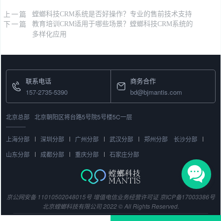
上一篇
螳螂科技CRM系统是否好操作？专业的售前技术支持
下一篇
教育培训CRM适用于哪些场景？螳螂科技CRM系统的
多样化应用
联系电话
商务合作
157-2735-5390
bd@bjmantis.com
北京总部
北京朝阳区将台路5号院5号楼5C一层
上海分部
深圳分部
广州分部
武汉分部
郑州分部
长沙分部
山东分部
成都分部
重庆分部
石家庄分部
京公网安备 11010502048015号
增值电信业务经营许可证
京ICP备17003386号
北京螳螂科技有限公司 2022 © All Rights Reserved.