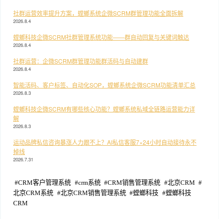
社群运营效率提升方案，螳螂系统企微SCRM群管理功能全面拆解
2026.8.4
螳螂科技企微SCRM社群管理系统功能——群自动回复与关键词触达
2026.8.4
社群运营：企微SCRM群管理功能群活码与自动建群
2026.8.4
智能活码、客户标签、自动化SOP，螳螂系统企微SCRM功能清单汇总
2026.8.3
螳螂科技企微SCRM有哪些核心功能？螳螂系统私域全链路运营能力详
解
2026.8.3
运动品牌私信咨询暴涨人力跟不上？AI私信客服7×24小时自动接待永不
掉线
2026.7.31
#
CRM客户管理系统
#
crm系统
#
CRM销售管理系统
#
北京CRM
#
北京CRM系统
#
北京CRM销售管理系统
#
螳螂科技
#
螳螂科技
CRM