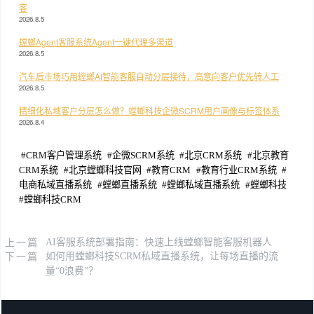
客
2026.8.5
螳螂Agent客服系统Agent一键代理多渠道
2026.8.5
汽车后市场巧用螳螂AI智能客服自动分层接待，高意向客户优先转人工
2026.8.5
精细化私域客户分层怎么做？螳螂科技企微SCRM用户画像与标签体系
2026.8.4
#
CRM客户管理系统
#
企微SCRM系统
#
北京CRM系统
#
北京教育
CRM系统
#
北京螳螂科技官网
#
教育CRM
#
教育行业CRM系统
#
电商私域直播系统
#
螳螂直播系统
#
螳螂私域直播系统
#
螳螂科技
#
螳螂科技CRM
上一篇
AI客服系统部署指南：快速上线螳螂智能客服机器人
下一篇
如何用螳螂科技SCRM私域直播系统，让每场直播的流
量“0浪费”？