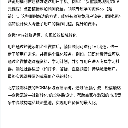
短链的福利信息精准送达用户手机。例如：“恭喜您成功购买9.9
元课程！点击链接添加顾问微信，领取专属学习资料>>【短
链】”。这种即时触达的方式，能够有效避免用户流失，同时短链
跳转设计极大降低了用户的操作门槛，提升加微率。
企微1v1+社群运营，实现长效私域转化
用户通过短链添加企业微信后，销售顾问可进行1v1沟通，进一
步了解用户需求，并提供个性化服务。例如，知识付费行业可以
通过企微推送课程资料、学习计划，并引导用户进入专属学习社
群，通过社群运营（如打卡、答疑、直播预告）持续激活用户，
最终实现课程复购或高价产品的转化。
北京螳螂科技的SCRM私域直播系统，通过“直播引流—短信触达
—企微沉淀—社群转化”的全链路设计，帮助商家在激烈的市场竞
争中高效构建私域流量池，实现用户价值的最大化。
小红书私信客服系统 螳螂科技AI客服系统 北京螳螂科技Ai客服软
件 医疗行业AI对话系统 AI在线客服 AI客服系统