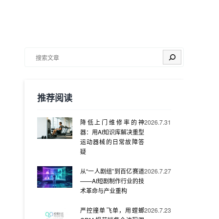
搜索
推荐阅读
降低上门维修率的神
2026.7.31
器：用AI知识库解决重型
运动器械的日常故障答
疑
从“一人剧组”到百亿赛道
2026.7.27
——AI短剧制作行业的技
术革命与产业重构
严控撞单飞单，用螳螂
2026.7.23