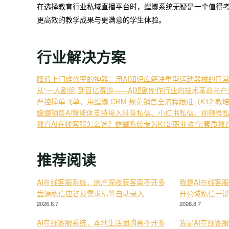
在选择教育行业私域直播平台时，螳螂系统无疑是一个值得
更高效的教学成果与更满意的学生体验。
行业解决方案
降低上门维修率的神器：用AI知识库解决重型运动器械的日
从“一人剧组”到百亿赛道——AI短剧制作行业的技术革命与
严控撞单飞单，用螳螂 CRM 规范销售全流程跟进（K12 教
螳螂销售AI智能体支持接入抖音私信、小红书私信、视频号
教育AI在线客服怎么选？螳螂系统专为K12/职业教育/素质
推荐阅读
AI在线客服系统，房产深夜获客离不开多
我是AI在线客
盘源私信应答及需求标签自动录入
开公域私信一
2026.8.7
2026.8.7
AI在线客服系统，本地生活团购离不开多
我是AI在线客