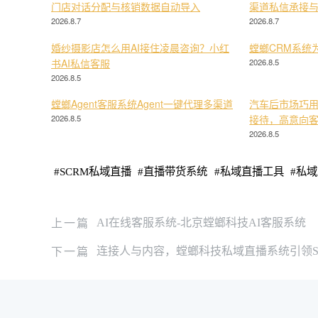
门店对话分配与核销数据自动导入
渠道私信承接
2026.8.7
2026.8.7
婚纱摄影店怎么用AI接住凌晨咨询？小红
螳螂CRM系统
书AI私信客服
2026.8.5
2026.8.5
螳螂Agent客服系统Agent一键代理多渠道
汽车后市场巧用
2026.8.5
接待，高意向
2026.8.5
#
SCRM私域直播
#
直播带货系统
#
私域直播工具
#
私域
上一篇
AI在线客服系统-北京螳螂科技AI客服系统
下一篇
连接人与内容，螳螂科技私域直播系统引领S