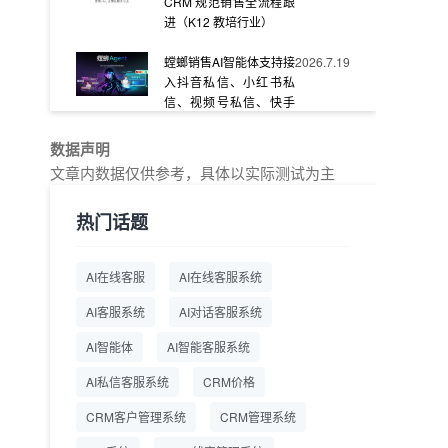
CRM 规范销售全流程跟
进（K12 教培行业）
螳螂销售AI智能体支持接
2026.7.19
入抖音私信、小红书私
信、视频号私信、快手
私信、企业官网等
数据声明
教育AI在线客服怎么选？
2026.7.17
文章内数据仅供参考，具体以实际测试为主
螳螂系统专为K12/职业
教育/素质教育定制，获
热门话题
客+服务+转化一体化
从线索清洗到预约成
2026.7.16
AI在线客服
AI在线客服系统
交：螳螂科技销售AI智能
体覆盖售前全流程
AI客服系统
AI对话客服系统
一站式SCRM系统企微
2026.7.14
AI智能体
AI智能客服系统
解决方案 打通私域营销
AI私信客服系统
全流程
CRM价格
CRM客户管理系统
CRM管理系统
商用SCRM系统企微工
2026.7.14
具 自动拓客运维 降低运