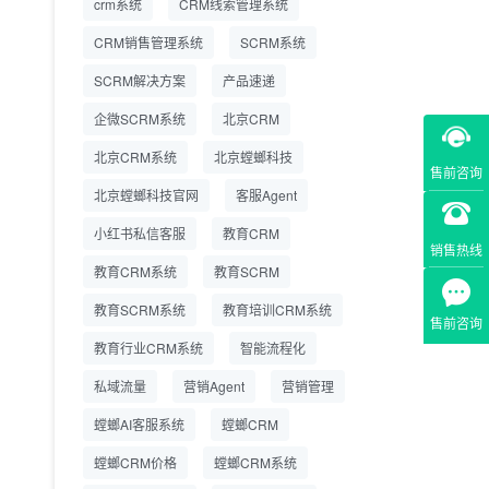
crm系统
CRM线索管理系统
营成本
CRM销售管理系统
SCRM系统
SCRM系统企微版 适配
2026.7.14
SCRM解决方案
企业微信 私域用户精细
产品速递
化管理
企微SCRM系统
北京CRM
教育CRM系统怎么选？
2026.7.10
北京CRM系统
北京螳螂科技
螳螂教育CRM助力教培
售前咨询
机构精细化运营
北京螳螂科技官网
客服Agent
小红书私信客服
教育CRM
销售热线
教育CRM系统
教育SCRM
教育SCRM系统
教育培训CRM系统
售前咨询
教育行业CRM系统
智能流程化
私域流量
营销Agent
营销管理
螳螂AI客服系统
螳螂CRM
螳螂CRM价格
螳螂CRM系统