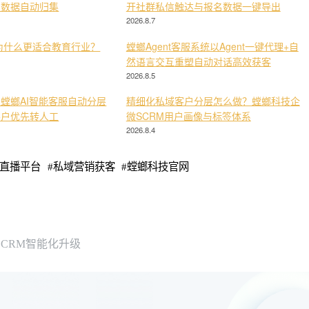
与数据自动归集
开社群私信触达与报名数据一键导出
2026.8.7
为什么更适合教育行业？
螳螂Agent客服系统以Agent一键代理+自
然语言交互重塑自动对话高效获客
2026.8.5
螳螂AI智能客服自动分层
精细化私域客户分层怎么做？螳螂科技企
客户优先转人工
微SCRM用户画像与标签体系
2026.8.4
直播平台
#
私域营销获客
#
螳螂科技官网
CRM智能化升级