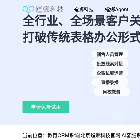
跳
螳螂科技
螳螂Agent
至
全行业、全场景客户
内
容
打破传统表格办公形
销售人员管理
投放线索对接
企微私域运营
直播录播
网校教务
申请免费试用
当前位置：
教育CRM系统|北京螳螂科技官网|AI客服