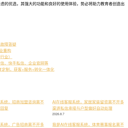
考虑的优选，其强大的功能和良好的使用体验，势必将助力教育者创造出
常故障答疑
产业重构
培行业）
私信、快手私信、企业官网等
教育定制，获客+服务+转化一体化
服系统，招商加盟咨询离不
AI在线客服系统，家居家装留资离不开多
键回复
渠道私信承接与户型偏好自动处理
2026.8.7
服系统，广告招商离不开多
我是AI在线客服系统，体育赛事报名离不