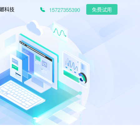
15727355390
螂科技
免费试用