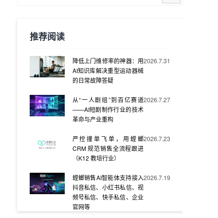
推荐阅读
降低上门维修率的神器：用
2026.7.31
AI知识库解决重型运动器械
的日常故障答疑
从“一人剧组”到百亿赛道
2026.7.27
——AI短剧制作行业的技术
革命与产业重构
严控撞单飞单，用螳螂
2026.7.23
CRM 规范销售全流程跟进
（K12 教培行业）
螳螂销售AI智能体支持接入
2026.7.19
抖音私信、小红书私信、视
频号私信、快手私信、企业
官网等