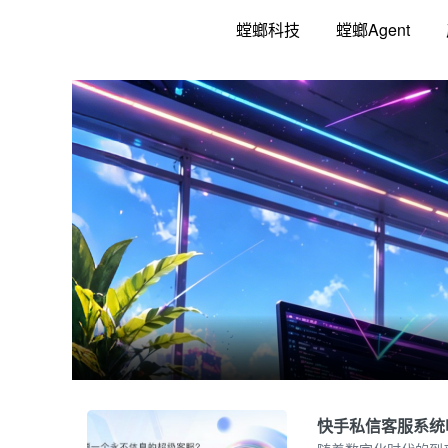
跳
螳螂科技
螳螂Agent
至
内
容
快手私信客服系统