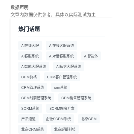
教育AI在线客服怎么选？螳
2026.7.17
数据声明
螂系统专为K12/职业教育/
文章内数据仅供参考，具体以实际测试为主
素质教育定制，获客+服务
+转化一体化
热门话题
从线索清洗到预约成交：螳
2026.7.16
螂科技销售AI智能体覆盖售
AI在线客服
AI在线客服系统
前全流程
AI客服系统
AI对话客服系统
AI智能体
一站式SCRM系统企微解决
2026.7.14
方案 打通私域营销全流程
AI智能客服系统
AI私信客服系统
CRM价格
CRM客户管理系统
商用SCRM系统企微工具
2026.7.14
自动拓客运维 降低运营成
CRM管理系统
crm系统
本
CRM线索管理系统
CRM销售管理系统
SCRM系统企微版 适配企
2026.7.14
业微信 私域用户精细化管
SCRM系统
SCRM解决方案
理
产品速递
企微SCRM系统
北京CRM
教育CRM系统怎么选？螳
2026.7.10
北京CRM系统
北京螳螂科技
螂教育CRM助力教培机构