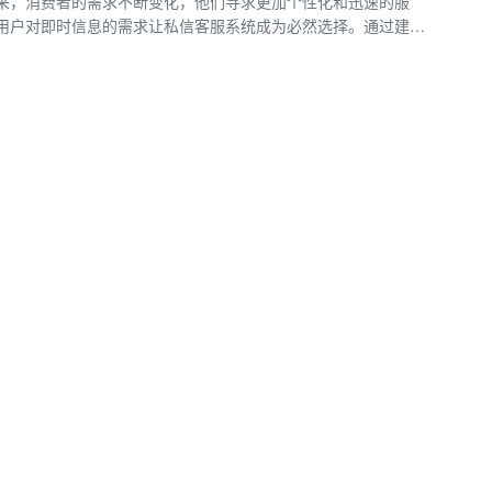
来，消费者的需求不断变化，他们寻求更加个性化和迅速的服
用户对即时信息的需求让私信客服系统成为必然选择。通过建立
，商家能够：