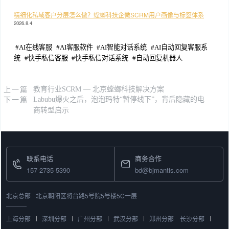
精细化私域客户分层怎么做？螳螂科技企微SCRM用户画像与标签体系
2026.8.4
#
AI在线客服
#
AI客服软件
#
AI智能对话系统
#
AI自动回复客服系
统
#
快手私信客服
#
快手私信对话系统
#
自动回复机器人
上一篇
教育行业SCRM — 北京螳螂科技解决方案
下一篇
Labubu爆火之后，泡泡玛特“暂停线下”，背后隐藏的电
商转型启示
联系电话
商务合作
157-2735-5390
bd@bjmantis.com
北京总部
北京朝阳区将台路5号院5号楼5C一层
上海分部
深圳分部
广州分部
武汉分部
郑州分部
长沙分部