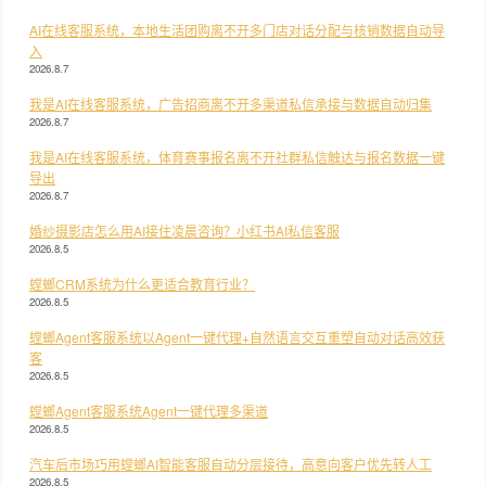
AI在线客服系统，本地生活团购离不开多门店对话分配与核销数据自动导
入
2026.8.7
我是AI在线客服系统，广告招商离不开多渠道私信承接与数据自动归集
2026.8.7
我是AI在线客服系统，体育赛事报名离不开社群私信触达与报名数据一键
导出
2026.8.7
婚纱摄影店怎么用AI接住凌晨咨询？小红书AI私信客服
2026.8.5
螳螂CRM系统为什么更适合教育行业？
2026.8.5
螳螂Agent客服系统以Agent一键代理+自然语言交互重塑自动对话高效获
客
2026.8.5
螳螂Agent客服系统Agent一键代理多渠道
2026.8.5
汽车后市场巧用螳螂AI智能客服自动分层接待，高意向客户优先转人工
2026.8.5