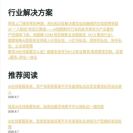
行业解决方案
降低上门维修率的神器：用AI知识库解决重型运动器械的日常故障答疑
从“一人剧组”到百亿赛道——AI短剧制作行业的技术革命与产业重构
严控撞单飞单，用螳螂 CRM 规范销售全流程跟进（K12 教培行业）
螳螂销售AI智能体支持接入抖音私信、小红书私信、视频号私信、快手私
信、企业官网等
教育AI在线客服怎么选？螳螂系统专为K12/职业教育/素质教育定制，获客
+服务+转化一体化
推荐阅读
AI在线客服系统，房产深夜获客离不开多盘源私信应答及需求标签自动录
入
2026.8.7
我是AI在线客服系统，招商加盟咨询离不开公域私信一键回复
2026.8.7
AI在线客服系统，家居家装留资离不开多渠道私信承接与户型偏好自动处
理
2026.8.7