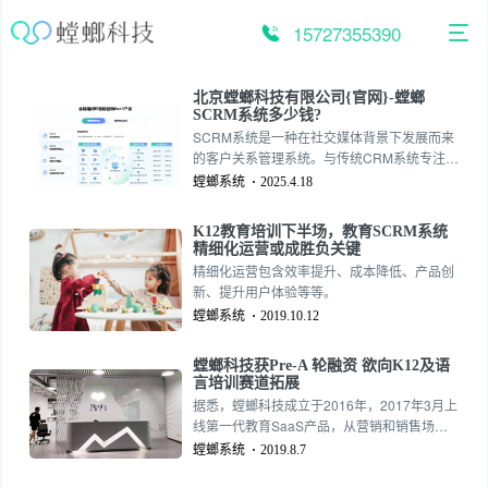
跳
至
15727355390
内
容
北京螳螂科技有限公司{官网}-螳螂
SCRM系统多少钱?
SCRM系统是一种在社交媒体背景下发展而来
的客户关系管理系统。与传统CRM系统专注于
企业与客户之间直接的交易和交互不同，
螳螂系统
2025.4.18
SCRM更加强调客户在社交媒体上的行为和相
关数据的收集与分析。SCRM系统不仅能够追
K12教育培训下半场，教育SCRM系统
踪客户的购买历史、反馈和偏好，还能分析客
精细化运营或成胜负关键
户在社交媒体上的言论、评论、点赞和分享等
精细化运营包含效率提升、成本降低、产品创
行为。这种互动和反馈循环使企业能够对客户
新、提升用户体验等等。
的需求做出更快速和灵活的反应。
螳螂系统
2019.10.12
螳螂科技获Pre-A 轮融资 欲向K12及语
言培训赛道拓展
据悉，螳螂科技成立于2016年，2017年3月上
线第一代教育SaaS产品，从营销和销售场景
切入，通过技术手段抓取机构在线营销场景的
螳螂系统
2019.8.7
数据信息，提高在线获客的效率，降低成本。
后迭代成现在的“螳螂教育云”，包括营销云、