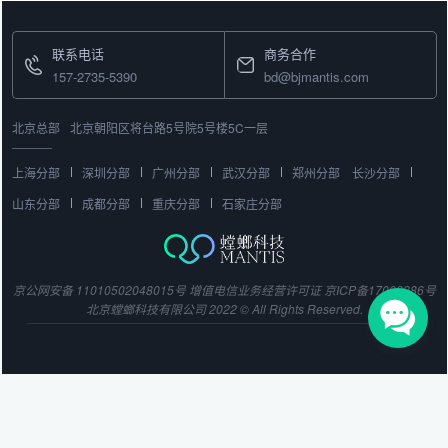
教务云、网校、数据分析云四个产品。
联系电话
商务合作
157-2735-5390
bd@bjmantis.com
北京总部
北京朝阳区将台路5号院5号楼5C一层
上海分部
深圳分部
广州分部
武汉分部
郑州分部
长沙分部
山东分部
成都分部
重庆分部
石家庄分部
京公网安备 11010502048015号
增值电信业务经营许可证
京ICP备17003386号
北京螳螂科技有限公司 2022 © All Rights Reserved.