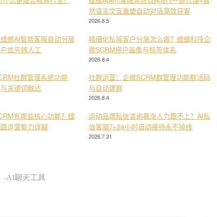
为什么更适合教育行业？
螳螂Agent客服系统以Agent一键代理+自
然语言交互重塑自动对话高效获客
2026.8.5
螳螂AI智能客服自动分层
精细化私域客户分层怎么做？螳螂科技企
客户优先转人工
微SCRM用户画像与标签体系
2026.8.4
CRM社群管理系统功能
社群运营：企微SCRM群管理功能群活码
复与关键词触达
与自动建群
2026.8.4
CRM有哪些核心功能？螳
运动品牌私信咨询暴涨人力跟不上？AI私
链路运营能力详解
信客服7×24小时自动接待永不掉线
2026.7.31
-AI聊天工具