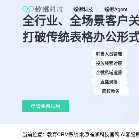
跳
螳螂科技
螳螂Agent
至
全行业、全场景客户
内
容
打破传统表格办公形
销售人员管理
投放线索对接
企微私域运营
直播录播
网校教务
申请免费试用
当前位置：
教育CRM系统|北京螳螂科技官网|AI客服