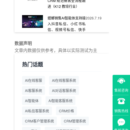
CRM 规范销售全流程跟
进（K12 教培行业）
螳螂销售AI智能体支持接
2026.7.19
入抖音私信、小红书私
信、视频号私信、快手
私信、企业官网等
数据声明
教育AI在线客服怎么选？
2026.7.17
文章内数据仅供参考，具体以实际测试为主
螳螂系统专为K12/职业
教育/素质教育定制，获
热门话题
客+服务+转化一体化
从线索清洗到预约成
2026.7.16
AI在线客服
AI在线客服系统
交：螳螂科技销售AI智能
体覆盖售前全流程
售前咨询
AI客服系统
AI对话客服系统
一站式SCRM系统企微
2026.7.14
AI智能体
AI智能客服系统
解决方案 打通私域营销
销售热线
AI私信客服系统
全流程
CRM价格
CRM客户管理系统
CRM管理系统
商用SCRM系统企微工
2026.7.14
具 自动拓客运维 降低运