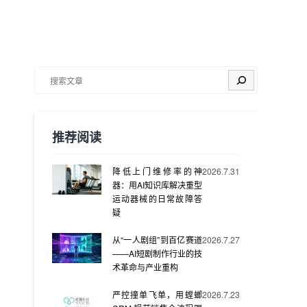
搜索
推荐阅读
降低上门维修率的神
2026.7.31
器：用AI知识库解决重型
运动器械的日常故障答
疑
从“一人剧组”到百亿赛道
2026.7.27
——AI短剧制作行业的技
术革命与产业重构
严控撞单飞单，用螳螂
2026.7.23