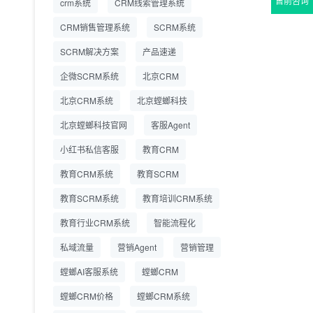
售前咨询
crm系统
CRM线索管理系统
营成本
CRM销售管理系统
SCRM系统
SCRM系统企微版 适配
2026.7.14
SCRM解决方案
企业微信 私域用户精细
产品速递
化管理
企微SCRM系统
北京CRM
教育CRM系统怎么选？
2026.7.10
北京CRM系统
北京螳螂科技
螳螂教育CRM助力教培
机构精细化运营
北京螳螂科技官网
客服Agent
小红书私信客服
教育CRM
教育CRM系统
教育SCRM
教育SCRM系统
教育培训CRM系统
教育行业CRM系统
智能流程化
私域流量
营销Agent
营销管理
螳螂AI客服系统
螳螂CRM
螳螂CRM价格
螳螂CRM系统