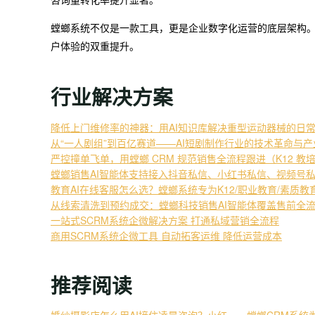
螳螂系统不仅是一款工具，更是企业数字化运营的底层架构
户体验的双重提升。
行业解决方案
降低上门维修率的神器：用AI知识库解决重型运动器械的日
从“一人剧组”到百亿赛道——AI短剧制作行业的技术革命与
严控撞单飞单，用螳螂 CRM 规范销售全流程跟进（K12 教
螳螂销售AI智能体支持接入抖音私信、小红书私信、视频号
教育AI在线客服怎么选？螳螂系统专为K12/职业教育/素质
从线索清洗到预约成交：螳螂科技销售AI智能体覆盖售前全
一站式SCRM系统企微解决方案 打通私域营销全流程
商用SCRM系统企微工具 自动拓客运维 降低运营成本
推荐阅读