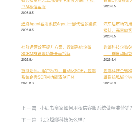
婚纱摄影店怎么用AI接住凌晨咨询？小红
螳螂CRM系统
书AI私信客服
2026.8.5
2026.8.5
螳螂Agent客服系统Agent一键代理多渠道
汽车后市场巧用
2026.8.5
接待，高意向
2026.8.5
社群运营效率提升方案，螳螂系统企微
螳螂科技企微S
SCRM群管理功能全面拆解
——群自动回
2026.8.4
2026.8.4
智能活码、客户标签、自动化SOP，螳螂
螳螂科技企微S
系统企微SCRM功能清单汇总
螂系统私域全
2026.8.3
2026.8.3
上一篇
小红书商家如何用私信客服系统做精准营销？
下一篇
北京螳螂科技怎么样？