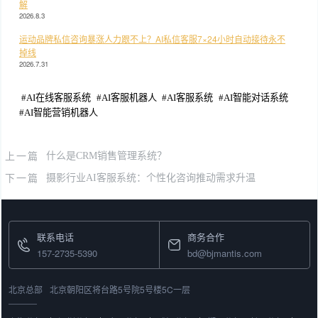
解
2026.8.3
运动品牌私信咨询暴涨人力跟不上？AI私信客服7×24小时自动接待永不
掉线
2026.7.31
#
AI在线客服系统
#
AI客服机器人
#
AI客服系统
#
AI智能对话系统
#
AI智能营销机器人
上一篇
什么是CRM销售管理系统？
下一篇
摄影行业AI客服系统：个性化咨询推动需求升温
联系电话
商务合作
157-2735-5390
bd@bjmantis.com
北京总部
北京朝阳区将台路5号院5号楼5C一层