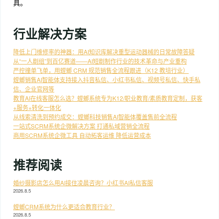
具。
行业解决方案
降低上门维修率的神器：用AI知识库解决重型运动器械的日常故障答疑
从“一人剧组”到百亿赛道——AI短剧制作行业的技术革命与产业重构
严控撞单飞单，用螳螂 CRM 规范销售全流程跟进（K12 教培行业）
螳螂销售AI智能体支持接入抖音私信、小红书私信、视频号私信、快手私
信、企业官网等
教育AI在线客服怎么选？螳螂系统专为K12/职业教育/素质教育定制，获客
+服务+转化一体化
从线索清洗到预约成交：螳螂科技销售AI智能体覆盖售前全流程
一站式SCRM系统企微解决方案 打通私域营销全流程
商用SCRM系统企微工具 自动拓客运维 降低运营成本
推荐阅读
婚纱摄影店怎么用AI接住凌晨咨询？小红书AI私信客服
2026.8.5
螳螂CRM系统为什么更适合教育行业？
2026.8.5