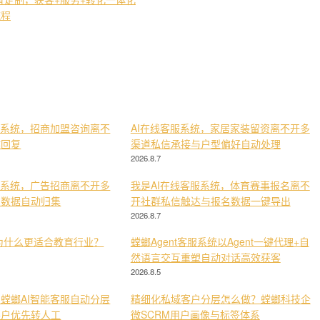
流程
服系统，招商加盟咨询离不
AI在线客服系统，家居家装留资离不开多
键回复
渠道私信承接与户型偏好自动处理
2026.8.7
服系统，广告招商离不开多
我是AI在线客服系统，体育赛事报名离不
与数据自动归集
开社群私信触达与报名数据一键导出
2026.8.7
为什么更适合教育行业？
螳螂Agent客服系统以Agent一键代理+自
然语言交互重塑自动对话高效获客
2026.8.5
螳螂AI智能客服自动分层
精细化私域客户分层怎么做？螳螂科技企
客户优先转人工
微SCRM用户画像与标签体系