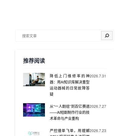
搜索
推荐阅读
降低上门维修率的神
2026.7.31
器：用AI知识库解决重型
运动器械的日常故障答
疑
从“一人剧组”到百亿赛道
2026.7.27
——AI短剧制作行业的技
术革命与产业重构
严控撞单飞单，用螳螂
2026.7.23