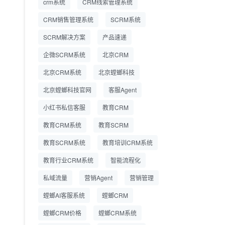
crm系统
CRM线索管理系统
营成本
CRM销售管理系统
SCRM系统
SCRM系统企微版 适配
2026.7.14
SCRM解决方案
企业微信 私域用户精细
产品速递
化管理
企微SCRM系统
北京CRM
教育CRM系统怎么选？
2026.7.10
北京CRM系统
北京螳螂科技
螳螂教育CRM助力教培
机构精细化运营
北京螳螂科技官网
客服Agent
小红书私信客服
教育CRM
教育CRM系统
教育SCRM
教育SCRM系统
教育培训CRM系统
教育行业CRM系统
智能流程化
私域流量
营销Agent
营销管理
螳螂AI客服系统
螳螂CRM
螳螂CRM价格
螳螂CRM系统