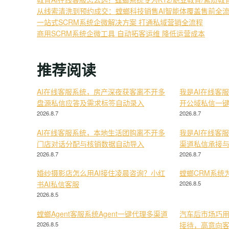
从线索清洗到预约成交：螳螂科技销售AI智能体覆盖售前全
一站式SCRM系统企微解决方案 打通私域营销全流程
商用SCRM系统企微工具 自动拓客运维 降低运营成本
推荐阅读
AI在线客服系统，房产深夜获客离不开多
我是AI在线客
盘源私信应答及需求标签自动录入
开公域私信一
2026.8.7
2026.8.7
AI在线客服系统，本地生活团购离不开多
我是AI在线客
门店对话分配与核销数据自动导入
渠道私信承接
2026.8.7
2026.8.7
婚纱摄影店怎么用AI接住凌晨咨询？小红
螳螂CRM系统
书AI私信客服
2026.8.5
2026.8.5
螳螂Agent客服系统Agent一键代理多渠道
汽车后市场巧用
2026.8.5
接待，高意向