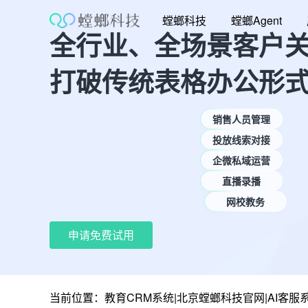
跳
螳螂科技
螳螂Agent
至
全行业、全场景客户
内
容
打破传统表格办公形
销售人员管理
投放线索对接
企微私域运营
直播录播
网校教务
申请免费试用
当前位置：
教育CRM系统|北京螳螂科技官网|AI客服