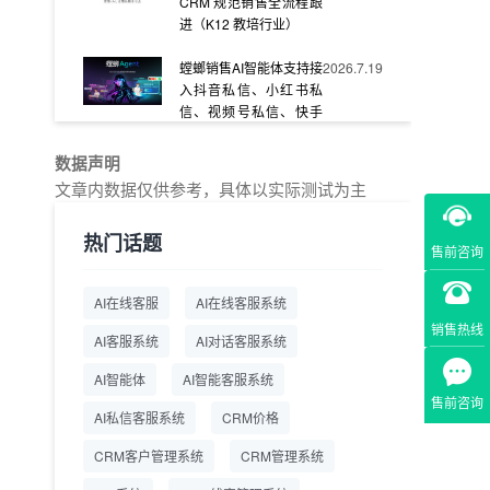
CRM 规范销售全流程跟
进（K12 教培行业）
螳螂销售AI智能体支持接
2026.7.19
入抖音私信、小红书私
信、视频号私信、快手
私信、企业官网等
数据声明
教育AI在线客服怎么选？
2026.7.17
文章内数据仅供参考，具体以实际测试为主
螳螂系统专为K12/职业
教育/素质教育定制，获
热门话题
客+服务+转化一体化
售前咨询
从线索清洗到预约成
2026.7.16
AI在线客服
AI在线客服系统
交：螳螂科技销售AI智能
销售热线
体覆盖售前全流程
AI客服系统
AI对话客服系统
一站式SCRM系统企微
2026.7.14
AI智能体
AI智能客服系统
解决方案 打通私域营销
售前咨询
AI私信客服系统
全流程
CRM价格
CRM客户管理系统
CRM管理系统
商用SCRM系统企微工
2026.7.14
具 自动拓客运维 降低运