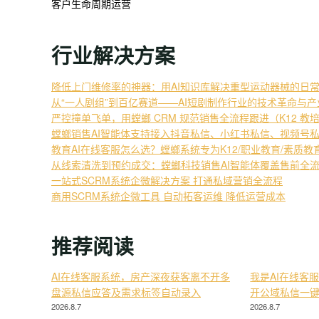
客户生命周期运营
行业解决方案
降低上门维修率的神器：用AI知识库解决重型运动器械的日
从“一人剧组”到百亿赛道——AI短剧制作行业的技术革命与
严控撞单飞单，用螳螂 CRM 规范销售全流程跟进（K12 教
螳螂销售AI智能体支持接入抖音私信、小红书私信、视频号
教育AI在线客服怎么选？螳螂系统专为K12/职业教育/素质
从线索清洗到预约成交：螳螂科技销售AI智能体覆盖售前全
一站式SCRM系统企微解决方案 打通私域营销全流程
商用SCRM系统企微工具 自动拓客运维 降低运营成本
推荐阅读
AI在线客服系统，房产深夜获客离不开多
我是AI在线客
盘源私信应答及需求标签自动录入
开公域私信一
2026.8.7
2026.8.7