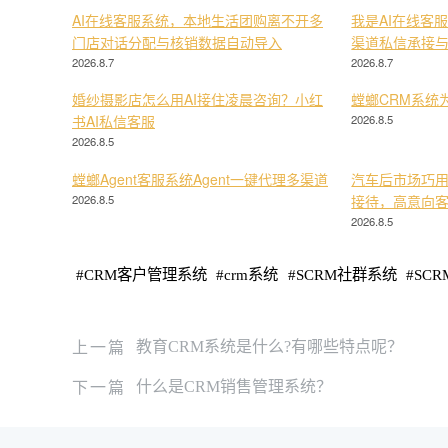
AI在线客服系统，本地生活团购离不开多
我是AI在线客
门店对话分配与核销数据自动导入
渠道私信承接
2026.8.7
2026.8.7
婚纱摄影店怎么用AI接住凌晨咨询？小红
螳螂CRM系统
书AI私信客服
2026.8.5
2026.8.5
螳螂Agent客服系统Agent一键代理多渠道
汽车后市场巧用
2026.8.5
接待，高意向
2026.8.5
#
CRM客户管理系统
#
crm系统
#
SCRM社群系统
#
SC
上一篇
教育CRM系统是什么?有哪些特点呢？
下一篇
什么是CRM销售管理系统？