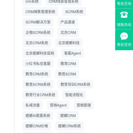
crm系统
CRM线索管理系统
售前咨询
营成本
CRM销售管理系统
SCRM系统
SCRM系统企微版 适配
2026.7.14
SCRM解决方案
企业微信 私域用户精细
产品速递
销售热线
化管理
企微SCRM系统
北京CRM
教育CRM系统怎么选？
2026.7.10
北京CRM系统
北京螳螂科技
售前咨询
螳螂教育CRM助力教培
机构精细化运营
北京螳螂科技官网
客服Agent
小红书私信客服
教育CRM
教育CRM系统
教育SCRM
教育SCRM系统
教育培训CRM系统
教育行业CRM系统
智能流程化
私域流量
营销Agent
营销管理
螳螂AI客服系统
螳螂CRM
螳螂CRM价格
螳螂CRM系统