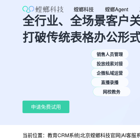
跳
螳螂科技
螳螂Agent
至
全行业、全场景客户
内
容
打破传统表格办公形
销售人员管理
投放线索对接
企微私域运营
直播录播
网校教务
申请免费试用
当前位置：
教育CRM系统|北京螳螂科技官网|AI客服