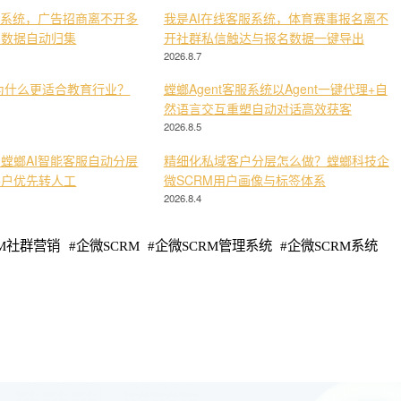
服系统，广告招商离不开多
我是AI在线客服系统，体育赛事报名离不
与数据自动归集
开社群私信触达与报名数据一键导出
2026.8.7
为什么更适合教育行业？
螳螂Agent客服系统以Agent一键代理+自
然语言交互重塑自动对话高效获客
2026.8.5
螳螂AI智能客服自动分层
精细化私域客户分层怎么做？螳螂科技企
客户优先转人工
微SCRM用户画像与标签体系
2026.8.4
RM社群营销
#
企微SCRM
#
企微SCRM管理系统
#
企微SCRM系统