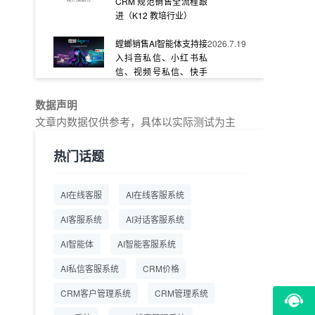
CRM 规范销售全流程跟
进（K12 教培行业）
螳螂销售AI智能体支持接
2026.7.19
入抖音私信、小红书私
信、视频号私信、快手
私信、企业官网等
数据声明
教育AI在线客服怎么选？
2026.7.17
文章内数据仅供参考，具体以实际测试为主
螳螂系统专为K12/职业
教育/素质教育定制，获
热门话题
客+服务+转化一体化
从线索清洗到预约成
2026.7.16
AI在线客服
AI在线客服系统
交：螳螂科技销售AI智能
体覆盖售前全流程
AI客服系统
AI对话客服系统
一站式SCRM系统企微
2026.7.14
AI智能体
AI智能客服系统
解决方案 打通私域营销
AI私信客服系统
全流程
CRM价格
CRM客户管理系统
CRM管理系统
商用SCRM系统企微工
2026.7.14
具 自动拓客运维 降低运