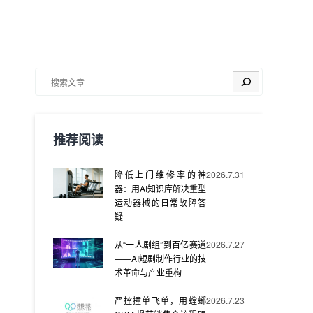
搜索
推荐阅读
降低上门维修率的神
2026.7.31
器：用AI知识库解决重型
运动器械的日常故障答
疑
从“一人剧组”到百亿赛道
2026.7.27
——AI短剧制作行业的技
术革命与产业重构
严控撞单飞单，用螳螂
2026.7.23