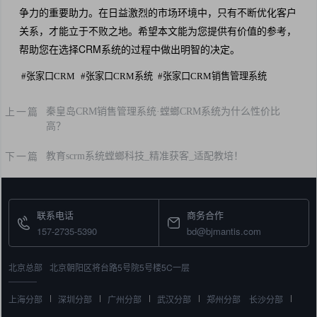
争力的重要助力。在日益激烈的市场环境中，只有不断优化客户
关系，才能立于不败之地。希望本文能为您提供有价值的参考，
帮助您在选择CRM系统的过程中做出明智的决定。
#
张家口CRM
#
张家口CRM系统
#
张家口CRM销售管理系统
上一篇
秦皇岛CRM销售管理系统·螳螂CRM系统为什么性价比
高？
下一篇
教育scrm系统螳螂科技_精准获客_适配教培！
联系电话
商务合作
157-2735-5390
bd@bjmantis.com
北京总部
北京朝阳区将台路5号院5号楼5C一层
上海分部
深圳分部
广州分部
武汉分部
郑州分部
长沙分部