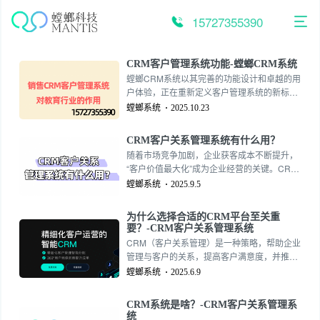
跳
至
15727355390
内
容
CRM客户管理系统功能-螳螂CRM系统
螳螂CRM系统以其完善的功能设计和卓越的用
户体验，正在重新定义客户管理系统的新标
准。该系统通过模块化的功能组合和智能化的
螳螂系统
2025.10.23
技术应用，为企业提供全方位的客户管理支
持。CRM客户管理系统功能-螳螂CRM系统
CRM客户关系管理系统有什么用？
随着市场竞争加剧，企业获客成本不断提升，
“客户价值最大化”成为企业经营的关键。CRM
客户关系管理系统的作用，不仅仅是记录客户
螳螂系统
2025.9.5
联系方式，更在于帮助企业通过科学管理客
户，实现降本增效和持续增长。那么，螳螂科
为什么选择合适的CRM平台至关重
技CRM客户关系管理系统到底能为企业带来哪
要？-CRM客户关系管理系统
些价值？
CRM（客户关系管理）是一种策略，帮助企业
管理与客户的关系，提高客户满意度，并推动
销售增长。它不仅包含客户数据的管理，还涉
螳螂系统
2025.6.9
及到销售、市场营销、客户服务等多个功能模
块。现代CRM平台可以帮助企业自动化许多日
CRM系统是啥？-CRM客户关系管理系
常任务，从而提高效率，节省时间，让销售团
统