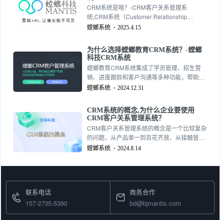
队更加专注于核心业务。
CRM系统是啥？-CRM客户关系管理系
统,CRM系统（Customer Relationship
Management System，客户关系管理系统）
螳螂系统
2025.4.15
是一种用于帮助企业管理和优化与客户交互的
信息化工具。其核心目标是通过系统化收集、
为什么选择螳螂教育CRM系统？-螳螂
分析和利用客户数据，提升客户满意度、增加
科技CRM系统
销售机会并优化企业运营效率。
螳螂教育CRM系统集成了学员管理、招生营
销、进度跟踪和客户沟通等多种功能，帮助教
育机构从招生到学员服务的各个环节实现智能
螳螂系统
2024.12.31
化管理，提升运营效率。 15727355390
CRM系统的概念,为什么企业要使用
CRM客户关系管理系统？
CRM客户关系管理系统的概念是一个比较复杂
的问题，从产品单一到百花齐放、从接触管理
到客户关系管理，随着产品的不断成熟，我们
螳螂系统
2024.8.14
对CRM客户关系管理系统有了更深刻的理解。
以下是各个权威机构对CRM客户关系管理系统
的解释：
联系电话
商务合作
157-2735-5390
bd@bjmantis.com