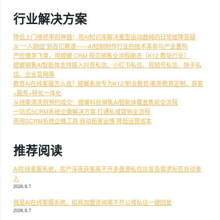
行业解决方案
降低上门维修率的神器：用AI知识库解决重型运动器械的日常故障答疑
从“一人剧组”到百亿赛道——AI短剧制作行业的技术革命与产业重构
严控撞单飞单，用螳螂 CRM 规范销售全流程跟进（K12 教培行业）
螳螂销售AI智能体支持接入抖音私信、小红书私信、视频号私信、快手私
信、企业官网等
教育AI在线客服怎么选？螳螂系统专为K12/职业教育/素质教育定制，获客
+服务+转化一体化
从线索清洗到预约成交：螳螂科技销售AI智能体覆盖售前全流程
一站式SCRM系统企微解决方案 打通私域营销全流程
商用SCRM系统企微工具 自动拓客运维 降低运营成本
推荐阅读
AI在线客服系统，房产深夜获客离不开多盘源私信应答及需求标签自动录
入
2026.8.7
我是AI在线客服系统，招商加盟咨询离不开公域私信一键回复
2026.8.7