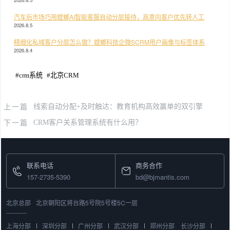
汽车后市场巧用螳螂AI智能客服自动分层接待，高意向客户优先转人工
2026.8.5
精细化私域客户分层怎么做？螳螂科技企微SCRM用户画像与标签体系
2026.8.4
#
crm系统
#
北京CRM
上一篇
线索自动分配+及时触达：教育机构高效赢单的双引擎
下一篇
CRM客户关系管理系统有什么用？
联系电话
商务合作
157-2735-5390
bd@bjmantis.com
北京总部
北京朝阳区将台路5号院5号楼5C一层
上海分部
深圳分部
广州分部
武汉分部
郑州分部
长沙分部