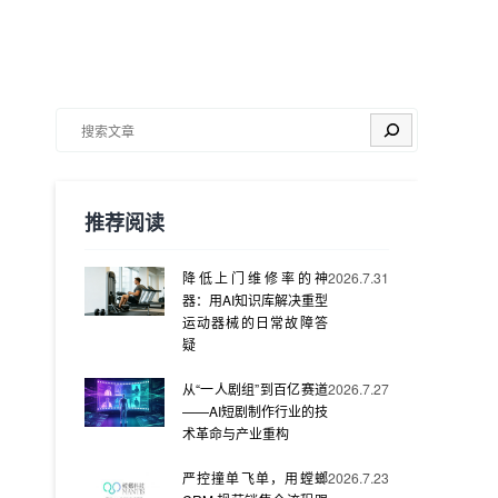
搜索
推荐阅读
降低上门维修率的神
2026.7.31
器：用AI知识库解决重型
运动器械的日常故障答
疑
从“一人剧组”到百亿赛道
2026.7.27
——AI短剧制作行业的技
术革命与产业重构
严控撞单飞单，用螳螂
2026.7.23