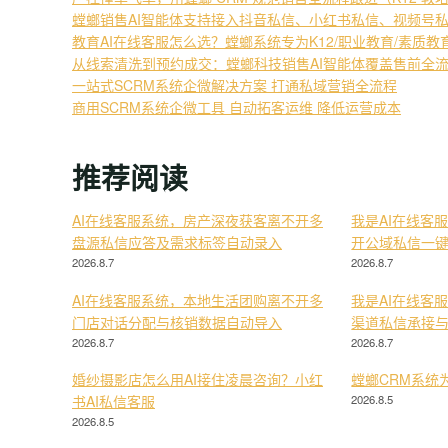
螳螂销售AI智能体支持接入抖音私信、小红书私信、视频号
教育AI在线客服怎么选？螳螂系统专为K12/职业教育/素质
从线索清洗到预约成交：螳螂科技销售AI智能体覆盖售前全
一站式SCRM系统企微解决方案 打通私域营销全流程
商用SCRM系统企微工具 自动拓客运维 降低运营成本
推荐阅读
AI在线客服系统，房产深夜获客离不开多
我是AI在线客
盘源私信应答及需求标签自动录入
开公域私信一
2026.8.7
2026.8.7
AI在线客服系统，本地生活团购离不开多
我是AI在线客
门店对话分配与核销数据自动导入
渠道私信承接
2026.8.7
2026.8.7
婚纱摄影店怎么用AI接住凌晨咨询？小红
螳螂CRM系统
书AI私信客服
2026.8.5
2026.8.5