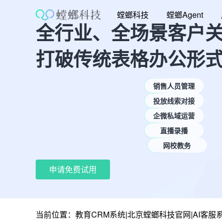
跳
螳螂科技
螳螂Agent
至
全行业、全场景客户
内
容
打破传统表格办公形
销售人员管理
投放线索对接
企微私域运营
直播录播
网校教务
申请免费试用
当前位置：
教育CRM系统|北京螳螂科技官网|AI客服