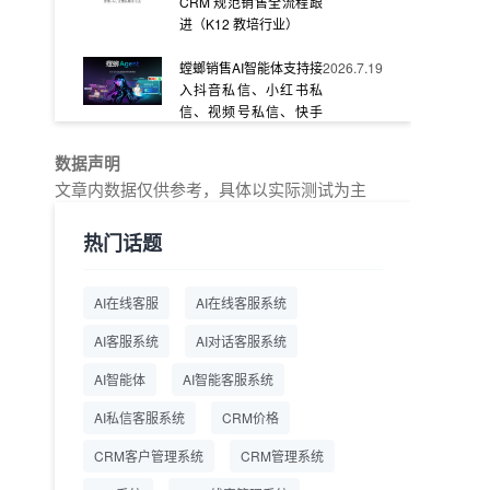
CRM 规范销售全流程跟
进（K12 教培行业）
螳螂销售AI智能体支持接
2026.7.19
入抖音私信、小红书私
信、视频号私信、快手
私信、企业官网等
数据声明
教育AI在线客服怎么选？
2026.7.17
文章内数据仅供参考，具体以实际测试为主
螳螂系统专为K12/职业
教育/素质教育定制，获
热门话题
客+服务+转化一体化
从线索清洗到预约成
2026.7.16
AI在线客服
AI在线客服系统
交：螳螂科技销售AI智能
体覆盖售前全流程
AI客服系统
AI对话客服系统
一站式SCRM系统企微
2026.7.14
AI智能体
AI智能客服系统
解决方案 打通私域营销
AI私信客服系统
全流程
CRM价格
CRM客户管理系统
CRM管理系统
商用SCRM系统企微工
2026.7.14
具 自动拓客运维 降低运