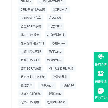
crm系统
CRM线索管理系统
营成本
CRM销售管理系统
SCRM系统
SCRM系统企微版 适配
2026.7.14
SCRM解决方案
企业微信 私域用户精细
产品速递
化管理
企微SCRM系统
北京CRM
教育CRM系统怎么选？
2026.7.10
北京CRM系统
北京螳螂科技
螳螂教育CRM助力教培
机构精细化运营
北京螳螂科技官网
客服Agent
小红书私信客服
教育CRM
教育CRM系统
教育SCRM
售前咨询
教育SCRM系统
教育培训CRM系统
教育行业CRM系统
智能流程化
销售热线
私域流量
营销Agent
营销管理
螳螂AI客服系统
螳螂CRM
售前咨询
螳螂CRM价格
螳螂CRM系统