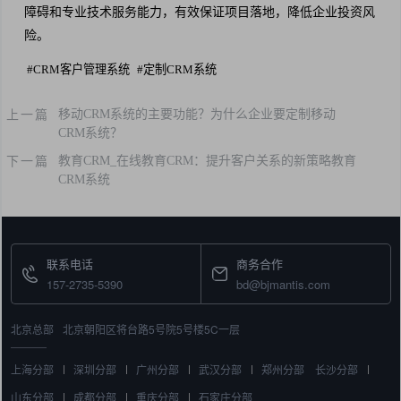
障碍和专业技术服务能力，有效保证项目落地，降低企业投资风
险。
#
CRM客户管理系统
#
定制CRM系统
上一篇
移动CRM系统的主要功能？为什么企业要定制移动
CRM系统？
下一篇
教育CRM_在线教育CRM：提升客户关系的新策略教育
CRM系统
联系电话
商务合作
157-2735-5390
bd@bjmantis.com
北京总部
北京朝阳区将台路5号院5号楼5C一层
上海分部
深圳分部
广州分部
武汉分部
郑州分部
长沙分部
山东分部
成都分部
重庆分部
石家庄分部