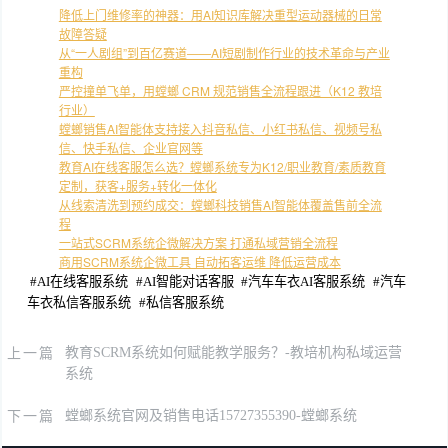
降低上门维修率的神器：用AI知识库解决重型运动器械的日常
故障答疑
从“一人剧组”到百亿赛道——AI短剧制作行业的技术革命与产业
重构
严控撞单飞单，用螳螂 CRM 规范销售全流程跟进（K12 教培
行业）
螳螂销售AI智能体支持接入抖音私信、小红书私信、视频号私
信、快手私信、企业官网等
教育AI在线客服怎么选？螳螂系统专为K12/职业教育/素质教育
定制，获客+服务+转化一体化
从线索清洗到预约成交：螳螂科技销售AI智能体覆盖售前全流
程
一站式SCRM系统企微解决方案 打通私域营销全流程
商用SCRM系统企微工具 自动拓客运维 降低运营成本
#
AI在线客服系统
#
AI智能对话客服
#
汽车车衣AI客服系统
#
汽车
车衣私信客服系统
#
私信客服系统
上一篇
教育SCRM系统如何赋能教学服务？-教培机构私域运营
系统
下一篇
螳螂系统官网及销售电话15727355390-螳螂系统