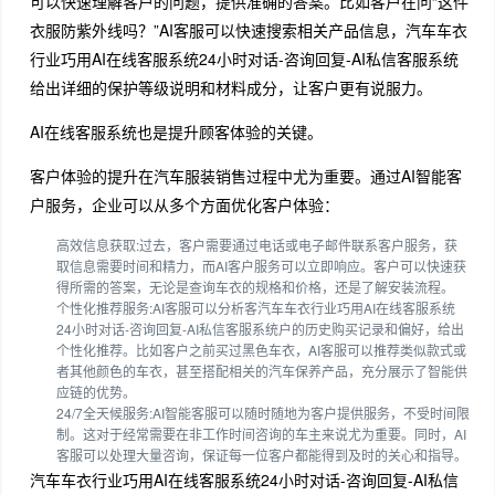
可以快速理解客户的问题，提供准确的答案。比如客户在问“这件
衣服防紫外线吗？”AI客服可以快速搜索相关产品信息，汽车车衣
行业巧用AI在线客服系统24小时对话-咨询回复-AI私信客服系统
给出详细的保护等级说明和材料成分，让客户更有说服力。
AI在线客服系统也是提升顾客体验的关键。
客户体验的提升在汽车服装销售过程中尤为重要。通过AI智能客
户服务，企业可以从多个方面优化客户体验：
高效信息获取:过去，客户需要通过电话或电子邮件联系客户服务，获
取信息需要时间和精力，而AI客户服务可以立即响应。客户可以快速获
得所需的答案，无论是查询车衣的规格和价格，还是了解安装流程。
个性化推荐服务:AI客服可以分析客汽车车衣行业巧用AI在线客服系统
24小时对话-咨询回复-AI私信客服系统户的历史购买记录和偏好，给出
个性化推荐。比如客户之前买过黑色车衣，AI客服可以推荐类似款式或
者其他颜色的车衣，甚至搭配相关的汽车保养产品，充分展示了智能供
应链的优势。
24/7全天候服务:AI智能客服可以随时随地为客户提供服务，不受时间限
制。这对于经常需要在非工作时间咨询的车主来说尤为重要。同时，AI
客服可以处理大量咨询，保证每一位客户都能得到及时的关心和指导。
汽车车衣行业巧用AI在线客服系统24小时对话-咨询回复-AI私信