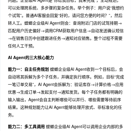
可以处理跨系统、多步骤的复杂任务。举个例子：用户说“我想约
个试驾”。普通AI客服会回复“好的，请问您方便的时间？”，然后
转人工。螳螂企业级AI Agent则会：查询附近门店的试驾排期→
匹配用户历史偏好→调用CRM获取用户信息→自动发送确认短信
→在销售日历中创建跟进任务→通知对应销售。整个过程不需要
任何人工干预。
AI Agent的三大核心能力
能力一：自主任务规划
螳螂企业级AI Agent收到一个目标后，会
自动将其拆解为多个子任务，并确定执行顺序。例如，目标“完成
一笔订单交易”，AI Agent会拆解为：验证库存→计算价格→应用
优惠→生成订单→发起支付→通知发货。每个子任务都有明确的
输入输出，Agent会自主判断哪些可以并行、哪些需要等待前序
结果。这种规划能力让AI Agent能够处理开放式、非标准化的任
务。
能力二：多工具调用
螳螂企业级AI Agent可以调用企业内部的多