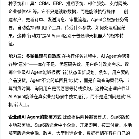
种系统和工具：CRM、ERP、排期系统、邮件服务、支付网关、
企业微信API等。它不只是读取数据，而是能够执行操作——创
建客户、更新订单、发送消息、审批流程。Agent会根据任务需
要，自动选择调用哪个工具、传递什么参数、如何处理返回结
果。这种“行动力”是AI Agent区别于普通聊天机器人的根本特
征。
能力三：多轮推理与自适应
在执行任务过程中，AI Agent会遇到
各种“意外”——库存不足、优惠码失效、用户临时改变需求。螳
螂企业级AI Agent能够根据当前状态重新规划。例如，用户要的
产品没货，Agent不会简单回复“缺货”，而是自动查询替代品、计
算到货时间、询问用户是否愿意等待或换购。这种动态适应性让
AI Agent能够在真实业务场景中独立运行，而不是遇到问题就“死
机”转人工。
企业级AI Agent的部署方式
螳螂提供两种部署模式：SaaS版和
本地部署版。SaaS版适合中小企业，开箱即用，按需付费。本地
部署版适合金融、政务、大型制造企业，数据存储在客户自己的