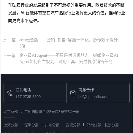
车贴膜行业的发展起到了不可忽视的重要作用。随着技术的不断
发展，AI 智能体有望在汽车贴膜行业发挥更大的价值，推动行业
向更高水平迈进。
上一篇
crm融合版——营销+销售+客服一体化，协作效率提升
3倍
下一篇
企业级AI Agent——不只是对话机器人，螳螂企业级AI
Agent如何自主规划、调用工具、完成复杂销售任务
联系电话
商务合作
157-2735-5390
bd@bjmantis.com
北京总部
北京朝阳区将台路5号院5号楼5C一层
上海分部
深圳分部
广州分部
武汉分部
郑州分部
长沙分部