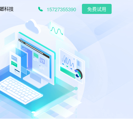
15727355390
螂科技
免费试用