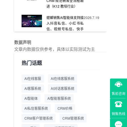
CRM 规范销售全流程跟
进（K12 教培行业）
螳螂销售AI智能体支持接
2026.7.19
入抖音私信、小红书私
信、视频号私信、快手
私信、企业官网等
数据声明
教育AI在线客服怎么选？
2026.7.17
文章内数据仅供参考，具体以实际测试为主
螳螂系统专为K12/职业
教育/素质教育定制，获
热门话题
客+服务+转化一体化
从线索清洗到预约成
2026.7.16
AI在线客服
AI在线客服系统
交：螳螂科技销售AI智能
体覆盖售前全流程
AI客服系统
AI对话客服系统
售前咨询
一站式SCRM系统企微
2026.7.14
AI智能体
AI智能客服系统
解决方案 打通私域营销
AI私信客服系统
全流程
CRM价格
销售热线
CRM客户管理系统
CRM管理系统
商用SCRM系统企微工
2026.7.14
具 自动拓客运维 降低运