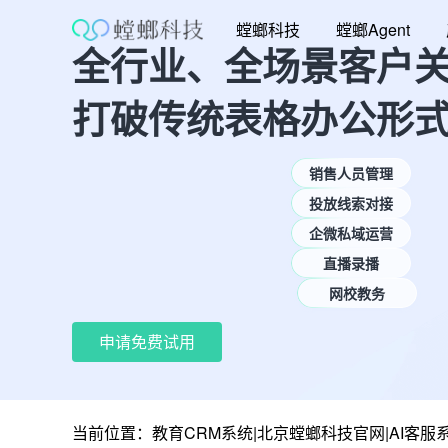
跳
螳螂科技
螳螂Agent
至
全行业、全场景客户
内
容
打破传统表格办公形
销售人员管理
投放线索对接
企微私域运营
直播录播
网校教务
申请免费试用
当前位置：
教育CRM系统|北京螳螂科技官网|AI客服