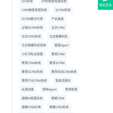
crm系统
CRM线索管理系统
营成本
售前咨询
CRM销售管理系统
SCRM系统
SCRM系统企微版 适配
2026.7.14
SCRM解决方案
企业微信 私域用户精细
产品速递
化管理
企微SCRM系统
北京CRM
教育CRM系统怎么选？
2026.7.10
北京CRM系统
北京螳螂科技
螳螂教育CRM助力教培
机构精细化运营
北京螳螂科技官网
客服Agent
小红书私信客服
教育CRM
教育CRM系统
教育SCRM
教育SCRM系统
教育培训CRM系统
教育行业CRM系统
智能流程化
私域流量
营销Agent
营销管理
螳螂AI客服系统
螳螂CRM
螳螂CRM价格
螳螂CRM系统