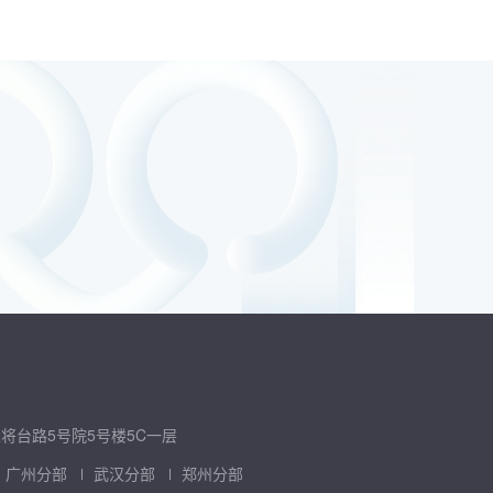
将台路5号院5号楼5C一层
广州分部
武汉分部
郑州分部