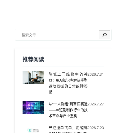
搜索
推荐阅读
降低上门维修率的神
2026.7.31
器：用AI知识库解决重型
运动器械的日常故障答
疑
从“一人剧组”到百亿赛道
2026.7.27
——AI短剧制作行业的技
术革命与产业重构
严控撞单飞单，用螳螂
2026.7.23