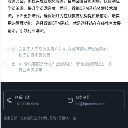
服务方面，系统实现智能化服务，自动回复常见问题，快速响应
学员诉求，提升学员满意度。而且，螳螂CRM系统紧跟技术潮
流，不断更新迭代，确保始终为在线教育机构提供最前沿、最实
用的管理功能。选择螳螂CRM系统，就是选择站在在线教育发展
前沿，引领行业潮流。
上一篇
咨询无人回复流失客户？AI 在线客服推荐螳螂系统，
秒回访客不丢线索
下一篇
AI 套电客服是什么？螳螂系统一键完成线索触达，多
行业商家通用
联系电话
商务合作
157-2735-5390
bd@bjmantis.com
北京总部
北京朝阳区将台路5号院5号楼5C一层