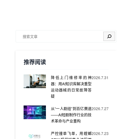
搜索
推荐阅读
降低上门维修率的神
2026.7.31
器：用AI知识库解决重型
运动器械的日常故障答
疑
从“一人剧组”到百亿赛道
2026.7.27
——AI短剧制作行业的技
术革命与产业重构
严控撞单飞单，用螳螂
2026.7.23