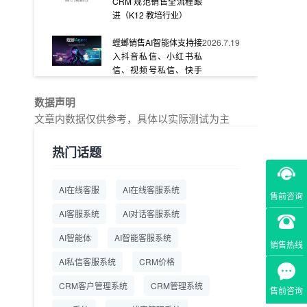
CRM 规范销售全流程跟
进（K12 教培行业）
螳螂销售AI智能体支持接
2026.7.19
入抖音私信、小红书私
信、视频号私信、快手
私信、企业官网等
数据声明
教育AI在线客服怎么选？
2026.7.17
文章内数据仅供参考，具体以实际测试为主
螳螂系统专为K12/职业
教育/素质教育定制，获
热门话题
客+服务+转化一体化
从线索清洗到预约成
2026.7.16
AI在线客服
AI在线客服系统
交：螳螂科技销售AI智能
售前咨询
体覆盖售前全流程
AI客服系统
AI对话客服系统
一站式SCRM系统企微
2026.7.14
AI智能体
AI智能客服系统
销售热线
解决方案 打通私域营销
AI私信客服系统
全流程
CRM价格
CRM客户管理系统
CRM管理系统
商用SCRM系统企微工
2026.7.14
售前咨询
具 自动拓客运维 降低运