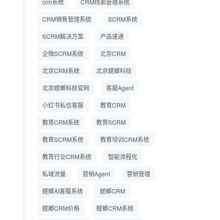
crm系统
CRM线索管理系统
营成本
CRM销售管理系统
SCRM系统
SCRM系统企微版 适配
2026.7.14
SCRM解决方案
企业微信 私域用户精细
产品速递
化管理
企微SCRM系统
北京CRM
教育CRM系统怎么选？
2026.7.10
北京CRM系统
北京螳螂科技
螳螂教育CRM助力教培
机构精细化运营
北京螳螂科技官网
客服Agent
小红书私信客服
教育CRM
教育CRM系统
教育SCRM
教育SCRM系统
教育培训CRM系统
教育行业CRM系统
智能流程化
私域流量
营销Agent
营销管理
螳螂AI客服系统
螳螂CRM
螳螂CRM价格
螳螂CRM系统