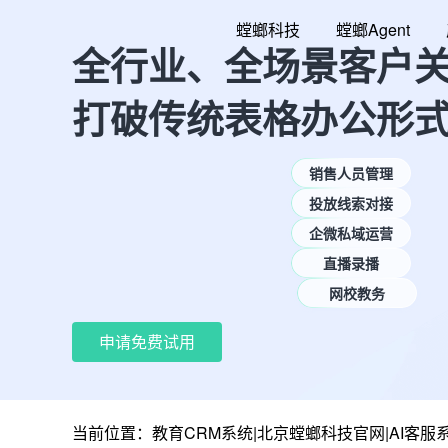
跳
螳螂科技
螳螂Agent
至
全行业、全场景客户
内
容
打破传统表格办公形
销售人员管理
投放线索对接
企微私域运营
直播录播
网校教务
申请免费试用
当前位置：
教育CRM系统|北京螳螂科技官网|AI客服