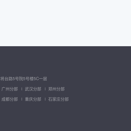
将台路5号院5号楼5C一层
广州分部
武汉分部
郑州分部
成都分部
重庆分部
石家庄分部