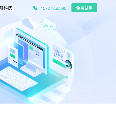
15727355390
螂科技
免费试用