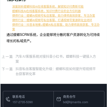
深度剖析螳螂科技AI在线客服系统，解锁知识付费新可能
螳螂科技AI在线客服系统，知识付费行业的全方位利器
律师行业｜螳螂AI视频号私信客服，助力律师高效获客、专注办案
律所行业｜螳螂AI视频号私信客服，打通视频号案源转化全闭环
律师行业｜抖音本地推+螳螂AI私信客服，助力律师高效获客、专注办
案
通过螳螂SCRM系统，企业能够将分散的客户资源转化为可持续
增长的私域资产。
上一篇
汽车AI客服系统对接抖音小红书，螳螂科技一键接入方
案
下一篇
抖音私信客服智能化升级：螳螂科技如何提升短视频平
台获客转化率
联系电话
商务合作
157-2735-5390
bd@bjmantis.com