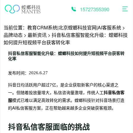
跳
至
15727355390
内
容
当前位置：
教育CRM系统|北京螳螂科技官网|AI客服系统
>
品牌动态
>
最新资讯
>
抖音私信客服智能化升级：螳螂科技
如何提升短视频平台获客转化率
抖音私信客服智能化升级：螳螂科技如何提升短视频平台获客转
化率
发布时间：
2026.6.27
抖音日均活跃用户超过7亿，是企业获取新客户的核心渠道之
一。但随着投放量增大，私信咨询量激增，传统人工
抖音私信客
服
模式已难以满足高效转化的需求。螳螂科技针对抖音场景打造
的AI私信客服方案，正在帮助越来越多企业突破获客瓶颈。
抖音私信客服面临的挑战