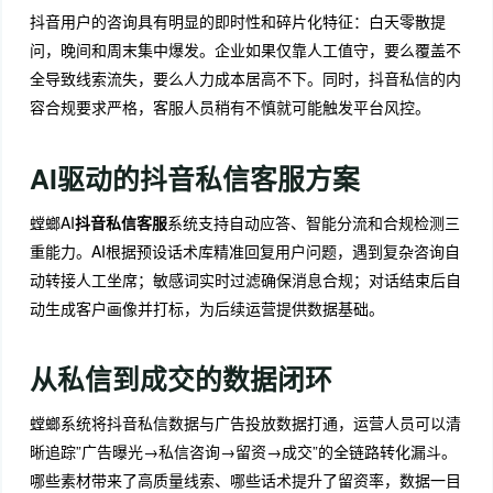
抖音用户的咨询具有明显的即时性和碎片化特征：白天零散提
问，晚间和周末集中爆发。企业如果仅靠人工值守，要么覆盖不
全导致线索流失，要么人力成本居高不下。同时，抖音私信的内
容合规要求严格，客服人员稍有不慎就可能触发平台风控。
AI驱动的抖音私信客服方案
螳螂AI
抖音私信客服
系统支持自动应答、智能分流和合规检测三
重能力。AI根据预设话术库精准回复用户问题，遇到复杂咨询自
动转接人工坐席；敏感词实时过滤确保消息合规；对话结束后自
动生成客户画像并打标，为后续运营提供数据基础。
从私信到成交的数据闭环
螳螂系统将抖音私信数据与广告投放数据打通，运营人员可以清
晰追踪”广告曝光→私信咨询→留资→成交”的全链路转化漏斗。
哪些素材带来了高质量线索、哪些话术提升了留资率，数据一目