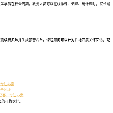
覆盖学员在校全周期。教务人员可以在线排课、调课、统计课时，家长端
预测续费风险并生成预警名单。课程顾问可以针对性地开展关怀回访，配
能
、专注办案
化全闭环
获客、专注办案
型的可靠伙伴。