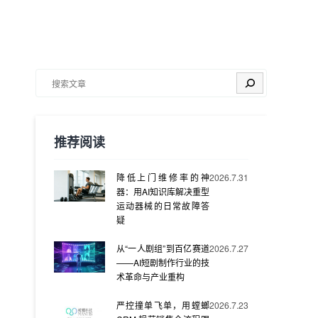
搜索
推荐阅读
降低上门维修率的神
2026.7.31
器：用AI知识库解决重型
运动器械的日常故障答
疑
从“一人剧组”到百亿赛道
2026.7.27
——AI短剧制作行业的技
术革命与产业重构
严控撞单飞单，用螳螂
2026.7.23