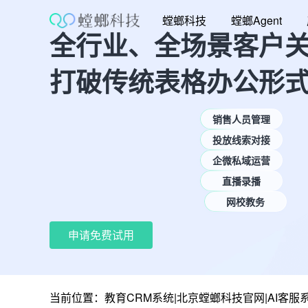
跳
螳螂科技
螳螂Agent
至
全行业、全场景客户
内
容
打破传统表格办公形
销售人员管理
投放线索对接
企微私域运营
直播录播
网校教务
申请免费试用
当前位置：
教育CRM系统|北京螳螂科技官网|AI客服