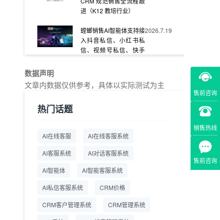
CRM 规范销售全流程跟
进（K12 教培行业）
螳螂销售AI智能体支持接
2026.7.19
入抖音私信、小红书私
信、视频号私信、快手
私信、企业官网等
数据声明
教育AI在线客服怎么选？
2026.7.17
文章内数据仅供参考，具体以实际测试为主
螳螂系统专为K12/职业
售前咨询
教育/素质教育定制，获
热门话题
客+服务+转化一体化
销售热线
从线索清洗到预约成
2026.7.16
AI在线客服
AI在线客服系统
交：螳螂科技销售AI智能
体覆盖售前全流程
AI客服系统
AI对话客服系统
售前咨询
一站式SCRM系统企微
2026.7.14
AI智能体
AI智能客服系统
解决方案 打通私域营销
AI私信客服系统
全流程
CRM价格
CRM客户管理系统
CRM管理系统
商用SCRM系统企微工
2026.7.14
具 自动拓客运维 降低运