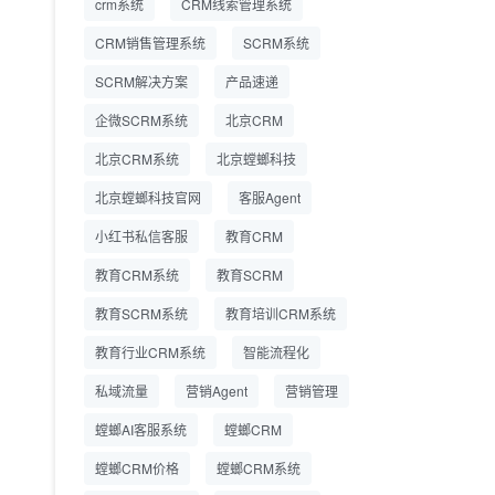
crm系统
CRM线索管理系统
营成本
CRM销售管理系统
SCRM系统
SCRM系统企微版 适配
2026.7.14
SCRM解决方案
企业微信 私域用户精细
产品速递
化管理
企微SCRM系统
北京CRM
教育CRM系统怎么选？
2026.7.10
北京CRM系统
北京螳螂科技
螳螂教育CRM助力教培
机构精细化运营
北京螳螂科技官网
客服Agent
小红书私信客服
教育CRM
教育CRM系统
教育SCRM
教育SCRM系统
教育培训CRM系统
教育行业CRM系统
智能流程化
私域流量
营销Agent
营销管理
螳螂AI客服系统
螳螂CRM
螳螂CRM价格
螳螂CRM系统