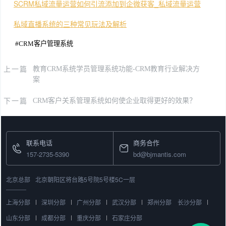
SCRM私域流量运营如何引流添加到企微获客_私域流量运营
私域直播系统的三种常见玩法及解析
#
CRM客户管理系统
上一篇
教育CRM系统学员管理系统功能-CRM教育行业解决方
案
下一篇
CRM客户关系管理系统如何使企业取得更好的效果？
联系电话
商务合作
157-2735-5390
bd@bjmantis.com
北京总部
北京朝阳区将台路5号院5号楼5C一层
上海分部
深圳分部
广州分部
武汉分部
郑州分部
长沙分部
山东分部
成都分部
重庆分部
石家庄分部