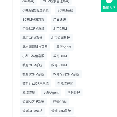
crm系统
CRM线索管理系统
营成本
售前咨询
CRM销售管理系统
SCRM系统
SCRM系统企微版 适配
2026.7.14
SCRM解决方案
企业微信 私域用户精细
产品速递
化管理
企微SCRM系统
北京CRM
教育CRM系统怎么选？
2026.7.10
北京CRM系统
北京螳螂科技
螳螂教育CRM助力教培
机构精细化运营
北京螳螂科技官网
客服Agent
小红书私信客服
教育CRM
教育CRM系统
教育SCRM
教育SCRM系统
教育培训CRM系统
教育行业CRM系统
智能流程化
私域流量
营销Agent
营销管理
螳螂AI客服系统
螳螂CRM
螳螂CRM价格
螳螂CRM系统