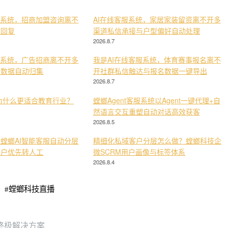
服系统，招商加盟咨询离不
AI在线客服系统，家居家装留资离不开多
键回复
渠道私信承接与户型偏好自动处理
2026.8.7
服系统，广告招商离不开多
我是AI在线客服系统，体育赛事报名离不
与数据自动归集
开社群私信触达与报名数据一键导出
2026.8.7
为什么更适合教育行业？
螳螂Agent客服系统以Agent一键代理+自
然语言交互重塑自动对话高效获客
2026.8.5
螳螂AI智能客服自动分层
精细化私域客户分层怎么做？螳螂科技企
客户优先转人工
微SCRM用户画像与标签体系
2026.8.4
#
螳螂科技直播
终极解决方案