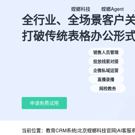
跳
螳螂科技
螳螂Agent
至
全行业、全场景客户
内
容
打破传统表格办公形
销售人员管理
投放线索对接
企微私域运营
直播录播
网校教务
申请免费试用
当前位置：
教育CRM系统|北京螳螂科技官网|AI客服