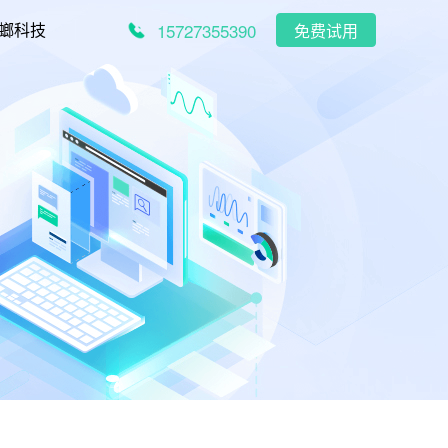
15727355390
螂科技
免费试用