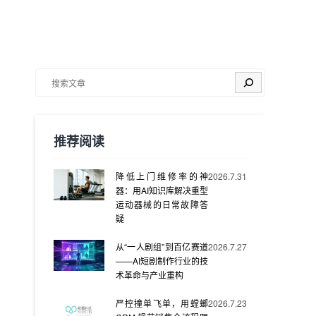
搜索
推荐阅读
降低上门维修率的神
2026.7.31
器：用AI知识库解决重型
运动器械的日常故障答
疑
从“一人剧组”到百亿赛道
2026.7.27
——AI短剧制作行业的技
术革命与产业重构
严控撞单飞单，用螳螂
2026.7.23