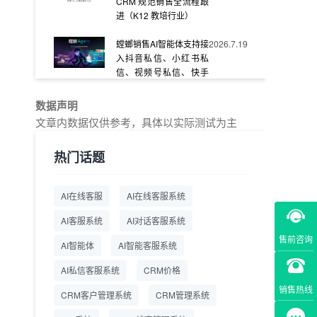
CRM 规范销售全流程跟
进（K12 教培行业）
螳螂销售AI智能体支持接
2026.7.19
入抖音私信、小红书私
信、视频号私信、快手
私信、企业官网等
数据声明
教育AI在线客服怎么选？
2026.7.17
文章内数据仅供参考，具体以实际测试为主
螳螂系统专为K12/职业
教育/素质教育定制，获
热门话题
客+服务+转化一体化
从线索清洗到预约成
2026.7.16
AI在线客服
AI在线客服系统
交：螳螂科技销售AI智能
体覆盖售前全流程
AI客服系统
AI对话客服系统
售前咨询
一站式SCRM系统企微
2026.7.14
AI智能体
AI智能客服系统
解决方案 打通私域营销
AI私信客服系统
全流程
CRM价格
销售热线
CRM客户管理系统
CRM管理系统
商用SCRM系统企微工
2026.7.14
具 自动拓客运维 降低运