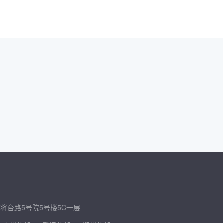
将台路5号院5号楼5C一层