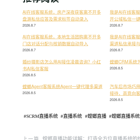
AI在线客服系统，房产深夜获客离不开多
我是AI在线客
盘源私信应答及需求标签自动录入
开公域私信一
2026.8.7
2026.8.7
AI在线客服系统，本地生活团购离不开多
我是AI在线客
门店对话分配与核销数据自动导入
渠道私信承接
2026.8.7
2026.8.7
婚纱摄影店怎么用AI接住凌晨咨询？小红
螳螂CRM系统
书AI私信客服
2026.8.5
2026.8.5
螳螂Agent客服系统Agent一键代理多渠道
汽车后市场巧用
2026.8.5
接待，高意向
2026.8.5
#
SCRM直播系统
#
直播系统
#
螳螂直播
#
螳螂直播系统
上一篇
螳螂直播功能详解：打造全方位直播系统的