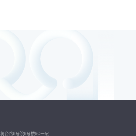
将台路5号院5号楼5C一层