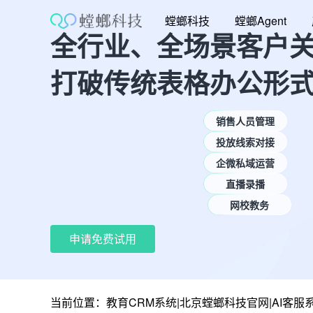
跳
螳螂科技
螳螂Agent
至
全行业、全场景客户
内
容
打破传统表格办公形
销售人员管理
投放线索对接
企微私域运营
直播录播
网校教务
申请免费试用
当前位置：
教育CRM系统|北京螳螂科技官网|AI客服