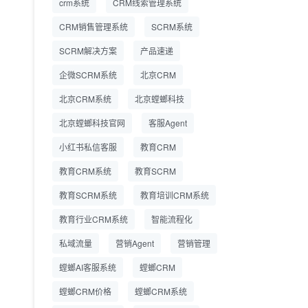
crm系统
CRM线索管理系统
营成本
CRM销售管理系统
SCRM系统
SCRM系统企微版 适配
2026.7.14
SCRM解决方案
企业微信 私域用户精细
产品速递
化管理
企微SCRM系统
北京CRM
教育CRM系统怎么选？
2026.7.10
北京CRM系统
北京螳螂科技
螳螂教育CRM助力教培
机构精细化运营
北京螳螂科技官网
客服Agent
小红书私信客服
教育CRM
教育CRM系统
教育SCRM
教育SCRM系统
教育培训CRM系统
教育行业CRM系统
智能流程化
私域流量
营销Agent
营销管理
螳螂AI客服系统
螳螂CRM
螳螂CRM价格
螳螂CRM系统