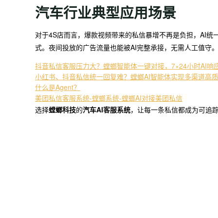
汽车行业典型应用场景
对于4S店而言，爆款视频带来的私信暴增不再是负担，AI
式。夜间投放的广告流量也能被AI完整承接，无需人工值守
抖音私信客服压力大？螳螂智能体一键对接，7×24小时AI
小红书、抖音私信统一回复难？螳螂AI智能体实现多渠道高质
什么是Agent？
美团私信客服系统-螳螂系统-螳螂AI对接美团私信
选择
螳螂科技
的
汽车AI客服系统
，让每一条私信都成为可追