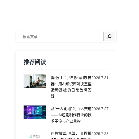
搜索
推荐阅读
降低上门维修率的神
2026.7.31
器：用AI知识库解决重型
运动器械的日常故障答
疑
从“一人剧组”到百亿赛道
2026.7.27
——AI短剧制作行业的技
术革命与产业重构
严控撞单飞单，用螳螂
2026.7.23