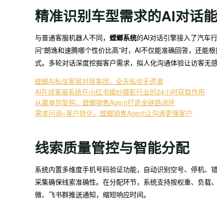
精准识别车型需求的AI对话
与普通客服机器人不同，
螳螂系统
的AI对话引擎接入了汽车
问”朗逸和速腾哪个性价比高”时，AI不仅能准确回答，还
式。多轮对话深度挖掘客户需求，拟人化沟通体验让访客无感
螳螂AI私信客服对接美团，全天私信无遗漏
AI在线客服系统在小红书婚纱摄影行业的24小时获取作用
从赢单到复购，螳螂销售Agent打造全链路闭环
需求问询+客户转化，螳螂销售Agent让沟通更懂客户
线索质量管控与智能分配
系统内置多维度手机号码验证功能，自动识别空号、停机、错
采集确保线索准确性。在分配环节，系统支持按权重、负载
微、飞书群推送通知，缩短响应时间。