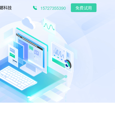
15727355390
螂科技
免费试用