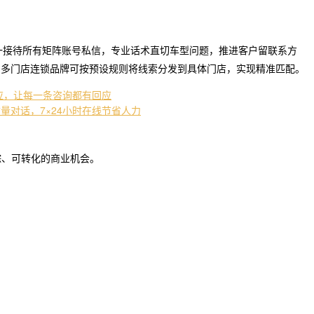
统一接待所有矩阵账号私信，专业话术直切车型问题，推进客户留联系方
。多门店连锁品牌可按预设规则将线索分发到具体门店，实现精准匹配。
响应，让每一条咨询都有回应
量对话，7×24小时在线节省人力
踪、可转化的商业机会。