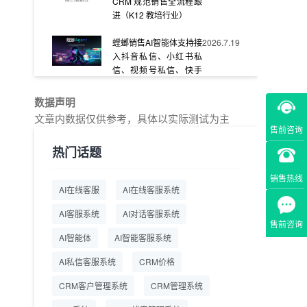
CRM 规范销售全流程跟
进（K12 教培行业）
螳螂销售AI智能体支持接
2026.7.19
入抖音私信、小红书私
信、视频号私信、快手
私信、企业官网等
数据声明
教育AI在线客服怎么选？
2026.7.17
文章内数据仅供参考，具体以实际测试为主
螳螂系统专为K12/职业
售前咨询
教育/素质教育定制，获
热门话题
客+服务+转化一体化
销售热线
从线索清洗到预约成
2026.7.16
AI在线客服
AI在线客服系统
交：螳螂科技销售AI智能
体覆盖售前全流程
AI客服系统
AI对话客服系统
售前咨询
一站式SCRM系统企微
2026.7.14
AI智能体
AI智能客服系统
解决方案 打通私域营销
AI私信客服系统
全流程
CRM价格
CRM客户管理系统
CRM管理系统
商用SCRM系统企微工
2026.7.14
具 自动拓客运维 降低运